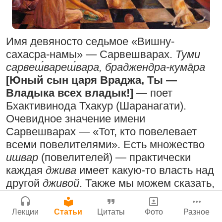
Поклоняться Бхактивиноду Тхакуру,
Сайт
исполняя его бхаджаны
Войти
|
Регистрация
|
История версий
|
1:14:02
|
12 сентября
Имя девяносто седьмое «Вишну-
Инструкция
2008
|
Бойсе, Айдахо, США
сахасра-намы» — Сарвешварах.
Туми
Нектар имени Кришны
сарвеш́вареш́вара, браджендра-кума̄ра
24 июля 2026
[Юный сын царя Враджа, Ты —
Владыка всех владык!]
— поет
Радхарани — глава департамента
Бхактивинода Тхакур (Шаранагати).
служений
Очевидное значение имени
1:05:35
|
7 сентября 2008
|
Сарвешварах — «Тот, кто повелевает
Орегон, США
Подрыватели доверия к себе
всеми повелителями». Есть множество
Джанмаштами в Тбилиси 2025
22 июля 2026
ишвар
(повелителей) — практически
каждая
джива
имеет какую-то власть над
Деятельность на благо всех живых
другой
дживой
. Также мы можем сказать,
существ
что многие
дживы
повелевают всеми
остальными. Например, в семье
33:28
|
30 ноября 2019
|
Лекции
Статьи
Цитаты
Фото
Разное
Милость Кришны, проявляющаяся в
Бг 5.25
|
Салем, Тамил
родители должны управлять детьми.