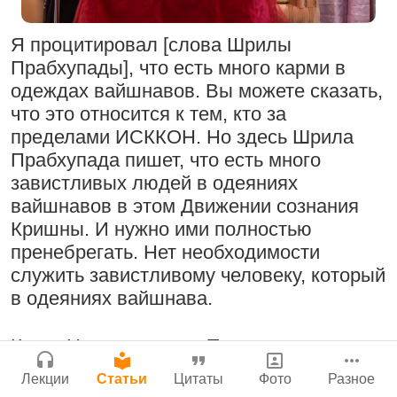
Молитвы Санатаны Госвами к Господу
Бог, наука и атеизм, часть 2: Хвала
Чайтанье
Сайт
слушателям!
Я процитировал [слова Шрилы
Войти
|
Регистрация
29 июля 2026
|
История версий
|
9:25
|
17 июля 2024
|
Прабхупады], что есть много карми в
Инструкция
Атланта, Джорджия, США
одеждах вайшнавов. Вы можете сказать,
что это относится к тем, кто за
пределами ИСККОН. Но здесь Шрила
Прабхупада пишет, что есть много
Поклоняться Бхактивиноду Тхакуру,
Нектар имени Кришны
завистливых людей в одеяниях
исполняя его бхаджаны
24 июля 2026
вайшнавов в этом Движении сознания
1:14:02
|
12 сентября
Кришны. И нужно ими полностью
2008
|
Бойсе, Айдахо, США
пренебрегать. Нет необходимости
Джанмаштами в Тбилиси 2025
служить завистливому человеку, который
в одеяниях вайшнава.
Подрыватели доверия к себе
Радхарани — глава департамента
22 июля 2026
Когда Нароттама дас Тхакур говорит:
служений
чхадийа вайшнава-сева нистара пайечхе
1:05:35
|
7 сентября 2008
|
Лекции
Статьи
Цитаты
Фото
Разное
кеба
(из комментария к «Шримад-
Орегон, США