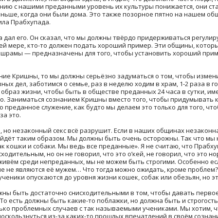
ению с нашими преданными уровень их культуры понижается, они ст
ньше, когда они были дома. Это также позорное пятно на нашем общ
ила Прабхупада.
 дал его. Он сказал, что мы должны твёрдо придерживаться регулир
ней мере, кто-то должен подать хороший пример. Эти общины, котор
рамы — предназначены для того, чтобы установить хороший приме
ние Кришны, то мы должны серьёзно задуматься о том, чтобы измени
ых дел, заботимся о семье, раз в неделю ходим в храм, 1-2 раза в г
образ жизни, чтобы быть в обществе преданных 24 часа в сутки, и
. Заниматься сознанием Кришны вместо того, чтобы придумывать 
о преданное служение, как будто мы делаем это только для того, ч
за это.
 но незаконный секс всё разрушит. Если в наших общинах незаконн
ойдёт таким образом. Мы должны быть очень осторожны. Так что мы н
ак кошки и собаки. Мы ведь все преданные». Я не считаю, что Прабху
сходительным, но он не говорил, что это о’кей, не говорил, что это
ы живём среди непреданных, мы не можем быть строгими. Особенно ес
е не являются её мужем… Что тогда можно ожидать, кроме проблем
 ученики опускаются до уровня жизни кошек, собак или обезьян, но эт
ны быть достаточно снисходительными в том, чтобы давать первое
То есть должны быть какие-то поблажки, но должна быть и строгост
ько проблемных случаев с так называемыми учениками. Мы хотим, ч
поскользнуться из-за каких-то прошлых впечатлений в своём сознан