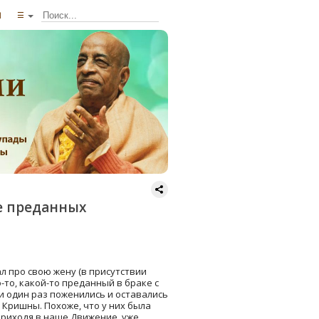
ы
☰
е преданных
л про свою жену (в присутствии
-то, какой-то преданный в браке с
ни один раз поженились и оставались
 Кришны. Похоже, что у них была
 приходя в наше Движение, уже