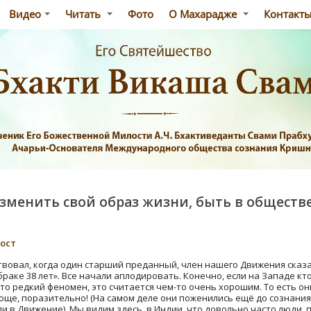
Видео
Читать
Фото
О Махарадже
Контакт
зменить свой образ жизни, быть в обществ
пост
ствовал, когда один старший преданный, член нашего Движения сказа
раке 38 лет». Все начали аплодировать. Конечно, если на Западе кто
то редкий феномен, это считается чем-то очень хорошим. То есть о
ающе, поразительно! (На самом деле они поженились ещё до сознания
ли в Движение). Мы видим здесь, в Индии, что довольно часто люди,