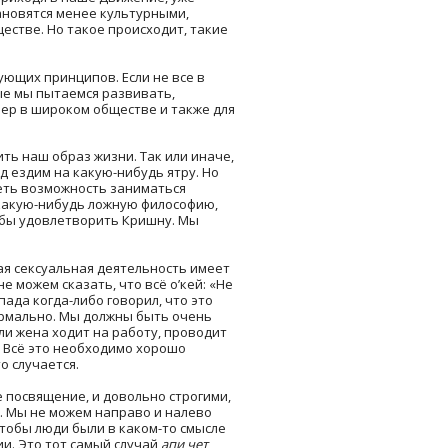
ановятся менее культурными,
естве. Но такое происходит, такие
ующих принципов. Если не все в
ые мы пытаемся развивать,
р в широком обществе и также для
ть наш образ жизни. Так или иначе,
од ездим на какую-нибудь ятру. Но
меть возможность заниматься
какую-нибудь ложную философию,
тобы удовлетворить Кришну. Мы
ая сексуальная деятельность имеет
е можем сказать, что всё о’кей: «Не
пада когда-либо говорил, что это
 нормально. Мы должны быть очень
ли жена ходит на работу, проводит
? Всё это необходимо хорошо
о случается.
 посвящение, и довольно строгими,
ь. Мы не можем направо и налево
тобы люди были в каком-то смысле
ии. Это тот самый случай
апи чет