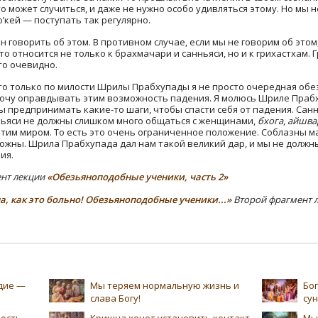
Это может случиться, и даже не нужно особо удивляться этому. Но мы 
о’кей — поступать так регулярно.
н говорить об этом. В противном случае, если мы не говорим об этом, 
то относится не только к брахмачари и санньяси, но и к грихастхам
то очевидно.
что только по милости Шрилы Прабхупады я не просто очередная обез
 хочу оправдывать этим возможность падения. Я молюсь Шриле Праб
ны предпринимать какие-то шаги, чтобы спасти себя от падения. Сан
ньяси не должны слишком много общаться с женщинами,
бхога
,
айшва
тим миром. То есть это очень ограниченное положение. Соблазны ма
жны. Шрила Прабхупада дал нам такой великий дар, и мы не должны
ия.
ент лекции
«Обезьяноподобные ученики, часть 2»
, как это больно! Обезьяноподобные ученики...»
Второй фрагмент 
едие —
Мы теряем нормальную жизнь и
Бог
слава Богу!
су