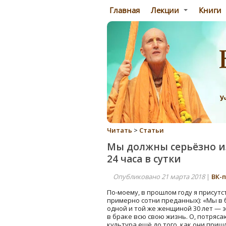
Главная
Лекции
Книги
Читать
>
Статьи
Мы должны серьёзно и
24 часа в сутки
Опубликовано 21 марта 2018
|
ВК-
По-моему, в прошлом году я присут
примерно сотни преданных): «Мы в б
одной и той же женщиной 30 лет — э
в браке всю свою жизнь. О, потряс
культура ещё до того, как они приш