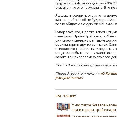
судурачаро
(«Бхагавад-гита» 9.30). 
сказать, что это нормально. Это не 
Я должен говорить это, кто-то долже
как кто-либо вообще будет расти? Э
тесно общаться с чужими жёнами. Э
Говоря всё это, я должен помнить, 
меня спас Шрила Прабхупада. Я не
они спасли меня, но мы также долж
брахмачари и других санньяси. Сан
психологию желания наслаждаться э
мы должны быть очень-очень осторо
какого-то нечеловеческого поведен
Бхакти Викаша Свами, третий фрагм
(Первый фрагмент лекции:
«О Кришна
рискуем пасть»
)
См. также:
У нас такое богатое насл
книги Шрилы Прабхупады