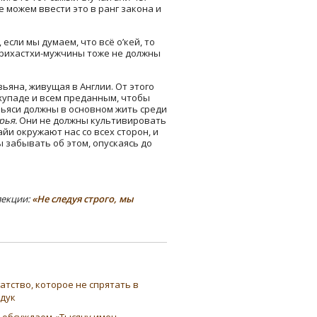
не можем ввести это в ранг закона и
если мы думаем, что всё о’кей, то
. Грихастхи-мужчины тоже не должны
ьяна, живущая в Англии. От этого
хупаде и всем преданным, чтобы
ньяси должны в основном жить среди
рья.
Они не должны культивировать
йи окружают нас со всех сторон, и
 забывать об этом, опускаясь до
лекции:
«Не следуя строго, мы
атство, которое не спрятать в
ндук