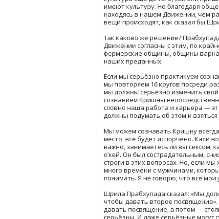
имеют культуру. Но благодаря общ
находясь в нашем Движении, чем ра
вещи происходят, как сказал бы Шр
Так каково же решение? Прабхупада
Движении согласны с этим, по край
фермерские общины, общины варнаш
наших преданных.
Если мы серьёзно практикуем созна
мы повторяем 16 кругов посреди разн
мы должны серьёзно изменить свой 
сознанием Кришны непосредственно
словно наша работа и карьера — эт
должны подумать об этом и взяться 
Мы можем сознавать Кришну всегда,
место, всё будет испорчено. Кали в
важно, занимаетесь ли вы сексом, к
о’кей. Он был сострадательным, сни
строги в этих вопросах. Но, если м
много времени с мужчинами, которы
понимать. Я не говорю, что все мои
Шрила Прабхупада сказал: «Мы долж
чтобы давать второе посвящение». 
давать посвящение, а потом — стол
серьёзны. И даже серьёзные могут 