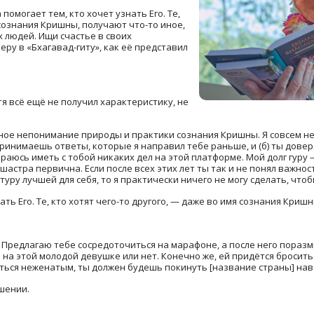
помогает тем, кто хочет узнать Его. Те,
 сознания Кришны, получают что-то иное,
х людей. Ищи счастье в своих
еру в «Бхагавад-гиту», как её представил
тя всё ещё не получил характеристику, не
ное непонимание природы и практики сознания Кришны. Я совсем не
е принимаешь ответы, которые я направил тебе раньше, и (б) ты до
ираюсь иметь с тобой никаких дел на этой платформе. Мой долг гуру
х шастра первична. Если после всех этих лет ты так и не понял важно
ру лучшей для себя, то я практически ничего не могу сделать, чтоб
ать Его. Те, кто хотят чего-то другого, — даже во имя сознания Криш
. Предлагаю тебе сосредоточиться на марафоне, а после него поразм
 на этой молодой девушке или нет. Конечно же, ей придётся бросить 
аться неженатым, ты должен будешь покинуть [название страны] нав
шении.