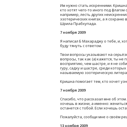
Им нужно стать искренними. Кришна 
кто хотят чего-то иного под флагом
например, лесть других неискренни
эзотерических книгах, а я сохраню в
Шрила Прабхупада.
7 ноября 2009
Я написал Б Махараджу о тебе, и, хо
буду тянуть с ответом.
Твои вопросы указывают на серьёз
вопросы, так как (а) кажется, ты н
восприятию, чем шастре, и я не соб
гуру, садху и шастре, среди которы
называемую эзотерическую литерату
Кришна помогает тем, кто хочет узн
7 ноября 2009
Спасибо, что рассказал мне об этом
хочешь в жизни, а именно: жениться
останется с тобой. Если хочешь ост
Пожалуйста, сообщи мне о своём ре
13 ноября 2009