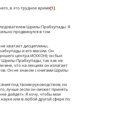
его, в это трудное время
[1]
.
последователем Шрилы Прабхупады. Я
 сильно продвинулся в том
у не хватает дисциплины,
рабхупады и его миссии. Он
орошего центра ИСККОН); он был
г Шрилы Прабхупады, так как не
и мне, что на лекциях он излагает
ов. Он не знаком с книгами Шрилы
кания под твоим руководством, но
го, лучше (если он сможет принять
не дойдёт». Я хочу, чтобы мои
науке или в любой другой сфере по