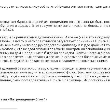
встретить лицом к лицу всё то, что Кришна считает наилучшим для н
у не хватает базовых знаний для понимания того, что значит быть 
обучение в ашраме. Этот год уже почти закончился, но, боюсь, он не
н пойдёт.
ктер, и он решителен в духовной жизни. И всё же (как я это вижу) ем
ит больше всего, у него практически отсутствует понимание Шрилы П
ть мимамсу и ньяю под руководством Майявади в И (где даже нет х
 человек, кто не сдал экзамен по Бхакти-шастрам на основании кни
данных на дом. Преданные в Й (где он проходил Бхакти-шастры) сказал
я в поразительных деталях и всё же не схватывает базовых момент
няясь к [другой] сиддханте), не горит желанием знакомиться с ними.
ой духовной безопасности ему следует проводить свои научные изыс
 сильное желание изучить традиционную философию, ему, скорее все
абхупады и выполнять подобное служение до тех пор, пока до него «
твенно, были последователями Шрилы Прабхупады. Их достижения в 
вами «Патропадеша» (том 1)