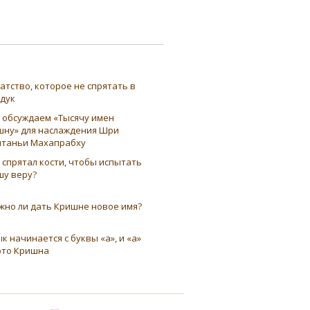
атство, которое не спрятать в
ндук
 обсуждаем «Тысячу имен
шну» для наслаждения Шри
таньи Махапрабху
 спрятал кости, чтобы испытать
шу веру?
жно ли дать Кришне новое имя?
к начинается с буквы «а», и «а»
это Кришна