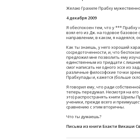
Желаю Грахиле Прабху мужественно 
4 декабря 2009
Я обеспокоен тем, что у *** Прабх
взял его из Дж. на годовое базовое 
направлении, в каком, я надеялся, о
Как ты знаешь, у него хороший хара
сосредоточенности, и, что беспоко
предложил мне позволить ему изуча
единственным из тридцати с лишним
смог написать ни одного эссе из за
различные философские точки зрени
Прабхупады и, кажется (больше скло
Я говорил ему, что ради собственн
теперь передумал. Несмотря на его
это) распространять книги Шрилы Пр
ученики, прежде всего и преимущес
сравнению с этим вторичны.
Что ты думаешь?
Письма из книги Бхакти Викаши С