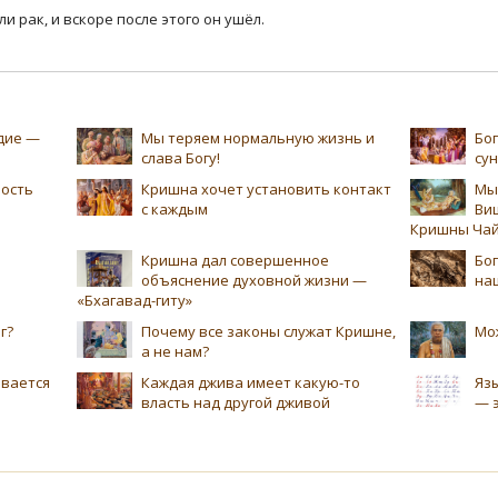
 рак, и вскоре после этого он ушёл.
едие —
Мы теряем нормальную жизнь и
Бог
слава Богу!
су
ность
Кришна хочет установить контакт
Мы
с каждым
Ви
Кришны Чай
Кришна дал совершенное
Бог
объяснение духовной жизни —
на
«Бхагавад-гиту»
г?
Почему все законы служат Кришне,
Мо
а не нам?
ивается
Каждая джива имеет какую-то
Язы
власть над другой дживой
— 