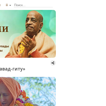
ы
☰
гавад-гиту»