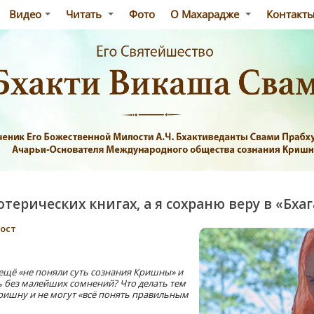
Видео
Читать
Фото
О Махарадже
Контакт
отерических книгах, а я сохраню веру в «Бха
пост
ещё «не поняли суть сознания Кришны» и
ь без малейших сомнений? Что делать тем
ришну и не могут «всё понять правильным