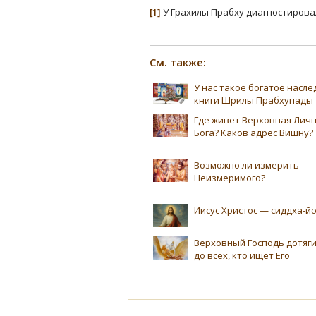
[1]
У Грахилы Прабху диагностировали
См. также:
У нас такое богатое насл
книги Шрилы Прабхупады
Где живет Верховная Лич
Бога? Каков адрес Вишну?
Возможно ли измерить
Неизмеримого?
Иисус Христос — сиддха-йо
Верховный Господь дотяг
до всех, кто ищет Его