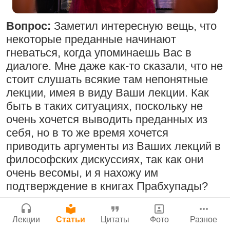
Молитвы Санатаны Госвами к Господу
Бог, наука и атеизм, часть 2: Хвала
Чайтанье
Сайт
слушателям!
Вопрос:
Заметил интересную вещь, что
Войти
|
Регистрация
29 июля 2026
|
История версий
|
9:25
|
17 июля 2024
|
некоторые преданные начинают
Инструкция
Атланта, Джорджия, США
гневаться, когда упоминаешь Вас в
диалоге. Мне даже как-то сказали, что не
стоит слушать всякие там непонятные
лекции, имея в виду Ваши лекции. Как
Поклоняться Бхактивиноду Тхакуру,
Нектар имени Кришны
быть в таких ситуациях, поскольку не
исполняя его бхаджаны
24 июля 2026
очень хочется выводить преданных из
1:14:02
|
12 сентября
себя, но в то же время хочется
2008
|
Бойсе, Айдахо, США
приводить аргументы из Ваших лекций в
Джанмаштами в Тбилиси 2025
философских дискуссиях, так как они
очень весомы, и я нахожу им
Подрыватели доверия к себе
подтверждение в книгах Прабхупады?
Радхарани — глава департамента
22 июля 2026
служений
Ответ Бхакти Викаши Свами:
Один из
1:05:35
|
7 сентября 2008
|
Лекции
Статьи
Цитаты
Фото
Разное
способов дискредитации другого
Орегон, США