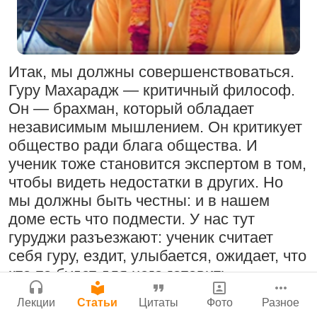
Поклоняться Бхактивиноду Тхакуру,
Сайт
исполняя его бхаджаны
Войти
|
Регистрация
|
История версий
|
1:14:02
|
12 сентября
Инструкция
2008
|
Бойсе, Айдахо, США
Итак, мы должны совершенствоваться.
Нектар имени Кришны
Гуру Махарадж — критичный философ.
24 июля 2026
Он — брахман, который обладает
независимым мышлением. Он критикует
Радхарани — глава департамента
общество ради блага общества. И
служений
ученик тоже становится экспертом в том,
1:05:35
|
7 сентября 2008
|
чтобы видеть недостатки в других. Но
Орегон, США
Подрыватели доверия к себе
мы должны быть честны: и в нашем
Джанмаштами в Тбилиси 2025
22 июля 2026
доме есть что подмести. У нас тут
гуруджи разъезжают: ученик считает
себя гуру, ездит, улыбается, ожидает, что
Деятельность на благо всех живых
кто-то будет для него готовить,
существ
бронировать ему билеты, давать ему
33:28
|
30 ноября 2019
|
Лекции
Статьи
Цитаты
Фото
Разное
молоко. Он требует. Он требует к себе
Милость Кришны, проявляющаяся в
Бг 5.25
|
Салем, Тамил