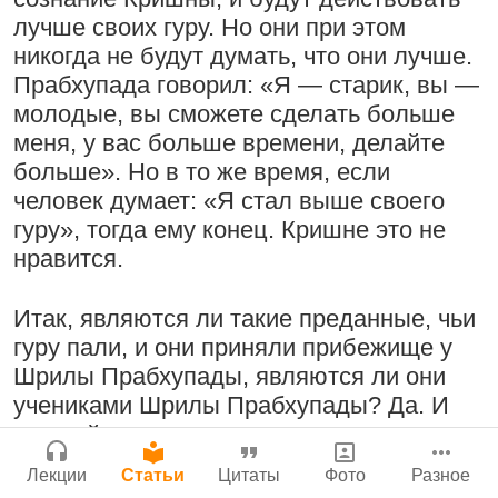
Бог, наука и атеизм, часть 2: Хвала
лучше своих гуру. Но они при этом
Сайт
слушателям!
никогда не будут думать, что они лучше.
Войти
|
Регистрация
|
История версий
|
9:25
|
17 июля 2024
|
Прабхупада говорил: «Я — старик, вы —
Инструкция
Атланта, Джорджия, США
молодые, вы сможете сделать больше
Молитвы Санатаны Госвами к Господу
меня, у вас больше времени, делайте
Чайтанье
больше». Но в то же время, если
29 июля 2026
человек думает: «Я стал выше своего
Поклоняться Бхактивиноду Тхакуру,
гуру», тогда ему конец. Кришне это не
исполняя его бхаджаны
нравится.
1:14:02
|
12 сентября
2008
|
Бойсе, Айдахо, США
Итак, являются ли такие преданные, чьи
Нектар имени Кришны
Джанмаштами в Тбилиси 2025
гуру пали, и они приняли прибежище у
24 июля 2026
Шрилы Прабхупады, являются ли они
учениками Шрилы Прабхупады? Да. И
Радхарани — глава департамента
каждый, кто получил посвящение от
служений
ученика Прабхупады — они тоже ученики
1:05:35
|
7 сентября 2008
|
Лекции
Статьи
Цитаты
Фото
Разное
Прабхупады. Мы все ученики всех
Орегон, США