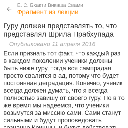
Е. С. Бхакти Викаша Свами
Е. С. Бхакти Викаша Свами
Е. С. Бхакти Викаша Свами
Е. С. Бхакти Викаша Свами
Шрила Прабхупада
Лекции
Цитаты Шрилы Прабхупады
Фотоальбом
Фрагмент из лекции
Биография
|
Книги
|
Цитаты
|
Лекции и беседы
|
Подношения
Гуру должен представлять то, что
Сознание Кришны среди яванов и
Новые
История
Популярные
представлял Шрила Прабхупада
Бхакти Викаша Свами
млеччх
Рука в мешочке с чётками более
Биография
|
Книги
|
График
|
Лекции
|
9 августа 2026
Опубликовано 11 апреля 2016
важна, чем шнур на плече
Скачать все лекции
|
Если признать тот факт, что каждый раз
Подношения учеников
15:53
|
16 ноября 2008
|
Проповеднические принципы, данные
в каждом поколении ученики должны
Намаккал, Тамил Наду,
Шри Чайтаньей Махапрабху
Инициация
быть ниже гуру, тогда вся сампрадая
Индия
6 августа 2026
просто свалится в ад, потому что будет
Общие стандарты
|
постоянная деградация. Конечно, ученик
Требования Махараджа
всегда должен думать, что я всегда
Резкие слова для Нараяны
Видеоканалы
полностью завишу от своего гуру. Но в то
46:40
|
1 октября 2008
|
Шраванам-киртанам в Васильево 2026
YouTube
|
ВК Видео
|
Дзен
|
RuTube
же время мы надеемся, что ученики
Токио, Япония
возьмутся за миссию сами. Сами станут
Следовать по стопам ачарьев
Ссылки
сильными и будут проповедовать
4 августа 2026
Контакты
сознание Кришны, и будут действовать