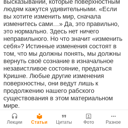
Молитвы Санатаны Госвами к Господу
высказываний, которые поверхностным
Бог, наука и атеизм, часть 2: Хвала
Чайтанье
Сайт
людям кажутся удивительными. «Если
слушателям!
вы хотите изменить мир, сначала
Войти
|
Регистрация
29 июля 2026
|
История версий
|
9:25
|
17 июля 2024
|
изменитесь сами…» Да, это правильно,
Инструкция
Атланта, Джорджия, США
это нормально. Здесь нет ничего
неправильного. Но что значит «изменить
себя»? Истинные изменения состоят в
том, что мы должны понять, мы должны
Поклоняться Бхактивиноду Тхакуру,
Нектар имени Кришны
вернуть своё сознание в изначальное
исполняя его бхаджаны
24 июля 2026
независтливое состояние, предаться
1:14:02
|
12 сентября
Кришне. Любые другие изменения
2008
|
Бойсе, Айдахо, США
поверхностны, они ведут лишь к
Джанмаштами в Тбилиси 2025
продолжению нашего рабского
существования в этом материальном
Подрыватели доверия к себе
Радхарани — глава департамента
мире.
22 июля 2026
служений
Фактически сама идея, чтобы превратить
1:05:35
|
7 сентября 2008
|
Лекции
Статьи
Цитаты
Фото
Разное
Орегон, США