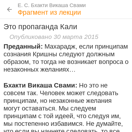
Е. С. Бхакти Викаша Свами
Е. С. Бхакти Викаша Свами
Е. С. Бхакти Викаша Свами
Е. С. Бхакти Викаша Свами
Шрила Прабхупада
Лекции
Цитаты Шрилы Прабхупады
Фотоальбом
Фрагмент из лекции
Биография
|
Книги
|
Цитаты
|
Лекции и беседы
|
Подношения
Это пропаганда Кали
Следовать по стопам ачарьев
Новые
История
Популярные
Бхакти Викаша Свами
Опубликовано 30 марта 2015
4 августа 2026
Бог, наука и атеизм, часть 2: Хвала
Биография
|
Книги
|
График
|
Лекции
|
Преданный:
Махарадж, если принципам
слушателям!
Скачать все лекции
|
сознания Кришны следуют должным
Подношения учеников
9:25
|
17 июля 2024
|
образом, то тогда не возникает вопроса о
Атланта, Джорджия, США
незаконных желаниях…
Инициация
Молитвы Санатаны Госвами к Господу
Общие стандарты
|
Чайтанье
Бхакти Викаша Свами:
Но это не
Требования Махараджа
совсем так. Человек может следовать
29 июля 2026
Поклоняться Бхактивиноду Тхакуру,
Видеоканалы
принципам, но незаконные желания
исполняя его бхаджаны
Шраванам-киртанам в Васильево 2026
YouTube
|
ВК Видео
|
Дзен
|
RuTube
могут оставаться. Мы следуем
1:14:02
|
12 сентября
принципам с той идеей, что следуя им,
Ссылки
2008
|
Бойсе, Айдахо, США
мы постепенно избавимся. Не думайте,
Контакты
что если вы начнете следовать, то все