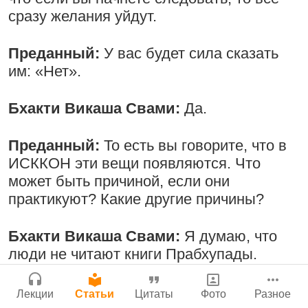
Нектар имени Кришны
сразу желания уйдут.
Сайт
24 июля 2026
Радхарани — глава департамента
Войти
|
Регистрация
|
История версий
|
служений
Преданный:
У вас будет сила сказать
Инструкция
1:05:35
|
7 сентября 2008
|
им: «Нет».
Орегон, США
Бхакти Викаша Свами:
Да.
Подрыватели доверия к себе
22 июля 2026
Преданный:
То есть вы говорите, что в
Деятельность на благо всех живых
ИСККОН эти вещи появляются. Что
существ
может быть причиной, если они
33:28
|
30 ноября 2019
|
практикуют? Какие другие причины?
Бг 5.25
|
Салем, Тамил
Джанмаштами в Тбилиси 2025
Наду, Индия
Милость Кришны, проявляющаяся в
Бхакти Викаша Свами:
Я думаю, что
Его именах
люди не читают книги Прабхупады.
19 июля 2026
Ответ на позицию Трипурари Свами
Возможно, они смотрят телевизор,
читают журнал «Time» и так далее.
2:51:00
|
8 августа 2010
|
Лекции
Статьи
Цитаты
Фото
Разное
Лика, Хорватия
Потому что эти идеи не приходят из книг