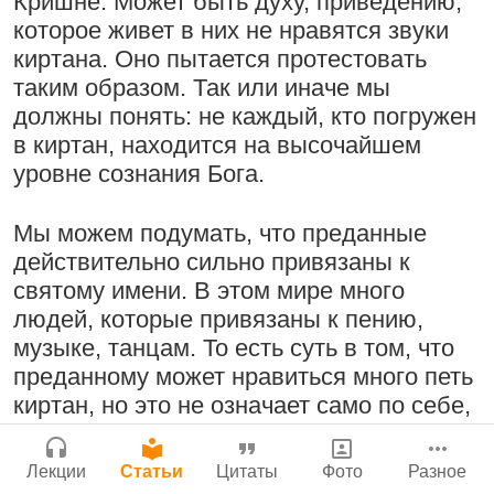
Кришне. Может быть духу, приведению,
Молитвы Санатаны Госвами к Господу
Бог, наука и атеизм, часть 2: Хвала
которое живет в них не нравятся звуки
Чайтанье
Сайт
слушателям!
киртана. Оно пытается протестовать
Войти
|
Регистрация
29 июля 2026
|
История версий
|
9:25
|
17 июля 2024
|
таким образом. Так или иначе мы
Инструкция
Атланта, Джорджия, США
должны понять: не каждый, кто погружен
в киртан, находится на высочайшем
уровне сознания Бога.
Поклоняться Бхактивиноду Тхакуру,
Нектар имени Кришны
Мы можем подумать, что преданные
исполняя его бхаджаны
24 июля 2026
действительно сильно привязаны к
1:14:02
|
12 сентября
святому имени. В этом мире много
2008
|
Бойсе, Айдахо, США
людей, которые привязаны к пению,
Джанмаштами в Тбилиси 2025
музыке, танцам. То есть суть в том, что
преданному может нравиться много петь
Подрыватели доверия к себе
Радхарани — глава департамента
киртан, но это не означает само по себе,
22 июля 2026
служений
что он привязан к святому имени
Господа. Возможно, они в большей
1:05:35
|
7 сентября 2008
|
Лекции
Статьи
Цитаты
Фото
Разное
степени привязаны к музыке, мелодии и
Орегон, США