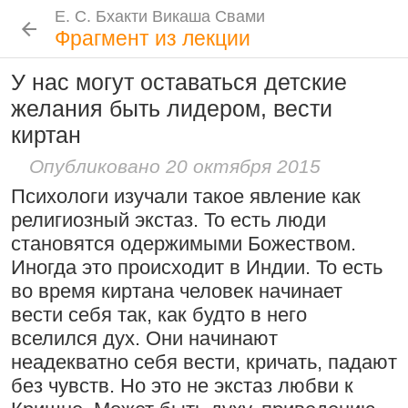
Е. С. Бхакти Викаша Свами
Е. С. Бхакти Викаша Свами
Е. С. Бхакти Викаша Свами
Е. С. Бхакти Викаша Свами
Шрила Прабхупада
Лекции
Цитаты Шрилы Прабхупады
Фотоальбом
Фрагмент из лекции
Биография
|
Книги
|
Цитаты
|
Лекции и беседы
|
Подношения
У нас могут оставаться детские
Проповеднические принципы, данные
Новые
История
Популярные
желания быть лидером, вести
Бхакти Викаша Свами
Шри Чайтаньей Махапрабху
Рука в мешочке с чётками более
киртан
Биография
|
Книги
|
График
|
Лекции
|
6 августа 2026
важна, чем шнур на плече
Скачать все лекции
|
Опубликовано 20 октября 2015
Подношения учеников
15:53
|
16 ноября 2008
|
Психологи изучали такое явление как
Намаккал, Тамил Наду,
Инициация
религиозный экстаз. То есть люди
Индия
Общие стандарты
|
становятся одержимыми Божеством.
Следовать по стопам ачарьев
Требования Махараджа
Иногда это происходит в Индии. То есть
4 августа 2026
Резкие слова для Нараяны
во время киртана человек начинает
Видеоканалы
вести себя так, как будто в него
46:40
|
1 октября 2008
|
Шраванам-киртанам в Васильево 2026
YouTube
|
ВК Видео
|
Дзен
|
RuTube
вселился дух. Они начинают
Токио, Япония
Ссылки
неадекватно себя вести, кричать, падают
без чувств. Но это не экстаз любви к
Контакты