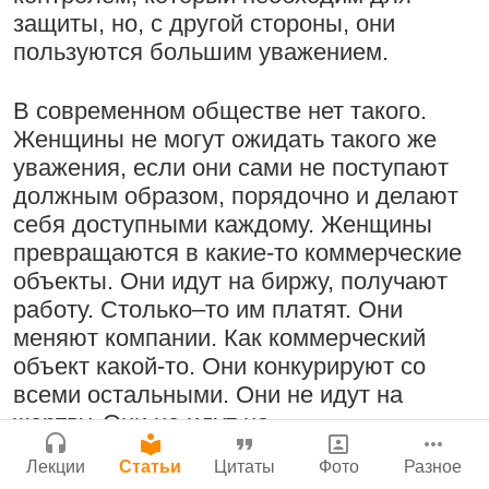
Молитвы Санатаны Госвами к Господу
Бог, наука и атеизм, часть 2: Хвала
защиты, но, с другой стороны, они
Чайтанье
Сайт
слушателям!
пользуются большим уважением.
Войти
|
Регистрация
29 июля 2026
|
История версий
|
9:25
|
17 июля 2024
|
Инструкция
Атланта, Джорджия, США
В современном обществе нет такого.
Женщины не могут ожидать такого же
уважения, если они сами не поступают
должным образом, порядочно и делают
Поклоняться Бхактивиноду Тхакуру,
Нектар имени Кришны
себя доступными каждому. Женщины
исполняя его бхаджаны
24 июля 2026
превращаются в какие-то коммерческие
1:14:02
|
12 сентября
объекты. Они идут на биржу, получают
2008
|
Бойсе, Айдахо, США
работу. Столько–то им платят. Они
Джанмаштами в Тбилиси 2025
меняют компании. Как коммерческий
объект какой-то. Они конкурируют со
Подрыватели доверия к себе
всеми остальными. Они не идут на
Радхарани — глава департамента
жертву. Они не идут на
22 июля 2026
служений
самопожертвование.
1:05:35
|
7 сентября 2008
|
Лекции
Статьи
Цитаты
Фото
Разное
Орегон, США