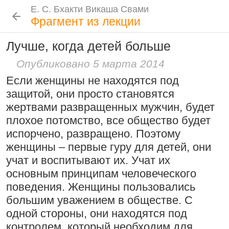
Е. С. Бхакти Викаша Свами
Е. С. Бхакти Викаша Свами
Е. С. Бхакти Викаша Свами
Е. С. Бхакти Викаша Свами
Шрила Прабхупада
Лекции
Цитаты Шрилы Прабхупады
Фотоальбом
Фрагмент из лекции
Биография
|
Книги
|
Цитаты
|
Лекции и беседы
|
Подношения
Лучше, когда детей больше
Проповеднические принципы, данные
Новые
История
Популярные
Бхакти Викаша Свами
Шри Чайтаньей Махапрабху
Опубликовано 5 марта 2014
Рука в мешочке с чётками более
Биография
|
Книги
|
График
|
Лекции
|
6 августа 2026
Если женщины не находятся под
важна, чем шнур на плече
Скачать все лекции
|
защитой, они просто становятся
Подношения учеников
15:53
|
16 ноября 2008
|
жертвами развращенных мужчин, будет
Намаккал, Тамил Наду,
плохое потомство, все общество будет
Инициация
Индия
испорчено, развращено. Поэтому
Общие стандарты
|
Следовать по стопам ачарьев
женщины – первые гуру для детей, они
Требования Махараджа
учат и воспитывают их. Учат их
4 августа 2026
Резкие слова для Нараяны
Видеоканалы
основным принципам человеческого
46:40
|
1 октября 2008
|
Шраванам-киртанам в Васильево 2026
YouTube
|
ВК Видео
|
Дзен
|
RuTube
поведения. Женщины пользовались
Токио, Япония
большим уважением в обществе. С
Ссылки
одной стороны, они находятся под
Контакты
контролем, который необходим для