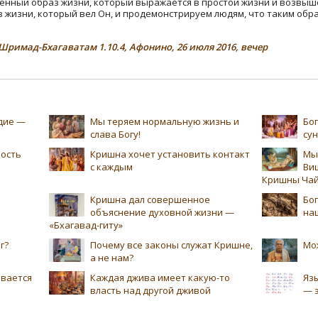
нный образ жизни, который выражается в простой жизни и возвыш
з жизни, который вел Он, и продемонстрируем людям, что таким обр
Шримад-Бхагаватам 1.10.4, Афонино, 26 июля 2016, вечер
едие —
Мы теряем нормальную жизнь и
Бог
слава Богу!
су
ность
Кришна хочет установить контакт
Мы
с каждым
Ви
Кришны Чай
Кришна дал совершенное
Бог
объяснение духовной жизни —
на
«Бхагавад-гиту»
г?
Почему все законы служат Кришне,
Мо
а не нам?
ивается
Каждая джива имеет какую-то
Язы
власть над другой дживой
— 