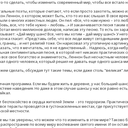
о-то сделать, чтобы изменить современный мир, чтобы все встало 
тальные поэты, которые считают, что если просто захотеть, можно 
н Леннон, о котором, может быть, кто-то из вас слышал. В свое вре
были о многих известных людях. Он пел: «Все, что нам нужно – это лю
юбовь, все, что тебе нужно – любовь…» И заканчивается песня таким 
ботал много миллионов долларов, написав эту песню. То есть он зар
зывает: «Дай миру шанс! Все, чего мы хотим – дай миру шанс!» У нег
рочка гласит: «Представь себе, что все люди живут сегодняшним дне
тв, границ… и нет религий тоже. Он нарисовал эту утопичную картинку
казать, что я мечтатель, но я не единственный… Надеюсь, когда-ниб
ная сентиментальная песня, в которой нет никаких практических с
а все свое богатство и знаменитость, Леннон был несчастным челове
чал одного человека, который решил не давать еще одного шанса мир
жем сделать, обсуждая тут такие темы, если даже столь "великая" л
ичная программа. Если мы будем жить в деревне, у нас больший шанс 
системе наведения. Но даже в этом случае шансы у нас все равно есть
айкал.
т беспокойство в сердца жителей Земли - это терроризм. Практичес
 все теракты проводятся в густонаселенных местах, где присутству
ской местности.
же мы так уверены, что можем что-то изменить в этом мире? Таково 
 распространив по всему миру воспевание святого имени. И он оста