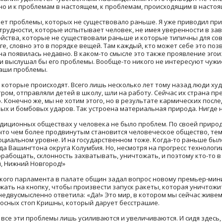
о и к проблемам в настоящем, к проблемам, происходящим в насто
дает проблемы, которых не существовало раньше. Я уже приводил п
трудности, которые испытывает человек, не имея уверенности в за
ойства, которые не существовали раньше и которые типичны для со
ге, словно это в порядке вещей. Там каждый, кто может себе это поз
на появилась недавно. В каком-то смысле это также проявление эгои
ги выслушал бы его проблемы. Вообще-то никого не интересуют чужи
ваши проблемы.
 которые происходят. Всего лишь несколько лет тому назад люди худ
ром, отправляли детей в школу, шли на работу. Сейчас их страна пре
о. Конечно же, мы не хотим этого, но в результате кармических пос
ых и бомбовых ударов. Так устроена материальная природа. Нигде 
радиционных обществах у человека не было проблем. По своей природ
что чем более продвинутым становится человеческое общество, тем
социальном уровне. И на государственном тоже. Когда-то раньше был
а Вашингтона округа Колумбия. Но, несмотря на прогресс технологи
рабощать, склонность захватывать, уничтожать, и поэтому кто-то в
й, Нижний Новгород!»
ского парламента в палате общин задал вопрос новому премьер-мин
жать на кнопку, чтобы произвести запуск ракеты, которая уничтожи
недвусмысленно ответила: «Да!» Это мир, в котором мы сейчас живе
тосных стоп Кришны, который дарует бесстрашие.
е все эти проблемы лишь усиливаются и увеличиваются. И сидя здес