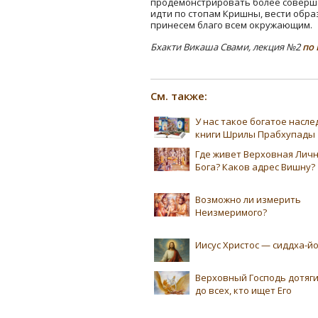
продемонстрировать более соверше
идти по стопам Кришны, вести обра
принесем благо всем окружающим.
Бхакти Викаша Свами, лекция №2
по 
См. также:
У нас такое богатое насл
книги Шрилы Прабхупады
Где живет Верховная Лич
Бога? Каков адрес Вишну?
Возможно ли измерить
Неизмеримого?
Иисус Христос — сиддха-йо
Верховный Господь дотяг
до всех, кто ищет Его