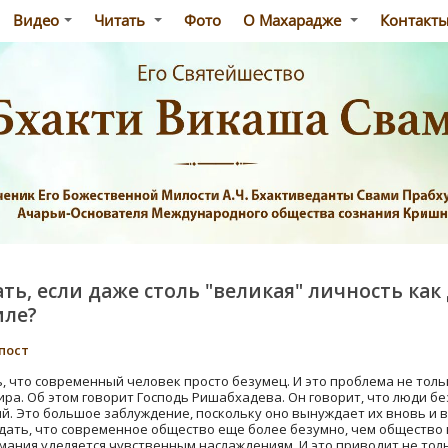
Видео
Читать
Фото
О Махарадже
Контакт
ть, если даже столь "великая" личность как
иле?
пост
ть, что современный человек просто безумец. И это проблема не тол
а. Об этом говорит Господь Ришабхадева. Он говорит, что люди бе
. Это большое заблуждение, поскольку оно вынуждает их вновь и в
дать, что современное общество еще более безумно, чем общество 
ания уделяется чувственным наслаждениям. И это приводит не толь