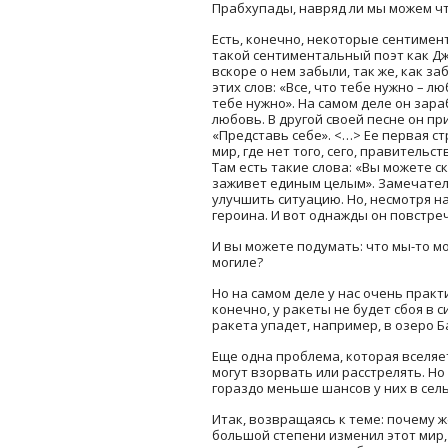
Прабхупады, навряд ли мы можем чт
Есть, конечно, некоторые сентимен
такой сентиментальный поэт как Джо
вскоре о нем забыли, так же, как за
этих слов: «Все, что тебе нужно – л
тебе нужно». На самом деле он зара
любовь. В другой своей песне он при
«Представь себе». <…> Ее первая ст
мир, где нет того, сего, правительс
Там есть такие слова: «Вы можете с
заживет единым целым». Замечатель
улучшить ситуацию. Но, несмотря н
героина. И вот однажды он повстре
И вы можете подумать: что мы-то мо
могиле?
Но на самом деле у нас очень практ
конечно, у ракеты не будет сбоя в 
ракета упадет, например, в озеро Б
Еще одна проблема, которая вселяе
могут взорвать или расстрелять. Но
гораздо меньше шансов у них в сель
Итак, возвращаясь к теме: почему 
большой степени изменил этот мир,