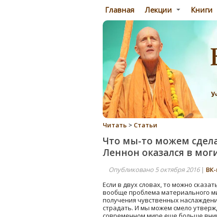
Главная
Лекции
Книги
Читать
>
Статьи
Что мы-то можем сдела
Леннон оказался в мог
Опубликовано 5 октября 2016
|
ВК-
Если в двух словах, то можно сказа
вообще проблема материального мир
получения чувственных наслаждений
страдать. И мы можем смело утверж
современном мире еще больше вним