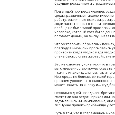
будущим рождением и страданием, н
Под эгидой прогресса человек соз
среды, различные психологические 
работу, различные психозы, расстр
люди часто говорят о своем психоло
вообще не было такой профессии, о
человека, который хотя бы за день
получает деньги, он выслушивает 
Что уж говорить об ужасных войнах,
повсюду в мире, они просыпались ут
произойти когда угодно и где угодн
очень быстро стать жертвой ракетн
Это не означает, конечно, что в т
мы с уверенностью можем сказать, 
– как на индивидуальном, так и на 
Новгорода не боялись жителей город
прежнем уровне – это склонность по
может нажать на кнопку и… «гуд ба
Несколько дней назад член британ
сможет ли она отдать приказ или на
задумавшись ни на мгновение, она 
ли? Нужно принять прибежище у ло
Суть в том, что в современном мир