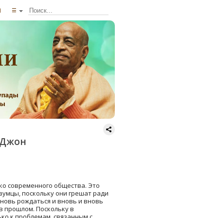
ы
☰
 Джон
ько современного общества. Это
зумцы, поскольку они грешат ради
новь рождаться и вновь и вновь
в прошлом. Поскольку в
ко к проблемам, связанным с