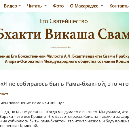
Видео
Читать
Фото
О Махарадже
Контакт
«Я не собираюсь быть Рама-бхактой, это что
пост
чем поклонение Раме или Вишну?
ны да, но мы не должны… Когда мы думаем о высшем. Мы думаем, что
Вараха – это все Кришна. Что касается расы, Кришна – акхила расам
«Я не собираюсь быть Рама-бхактой, это что-то низкое! Я буду Кришн
тношения с Кришной.