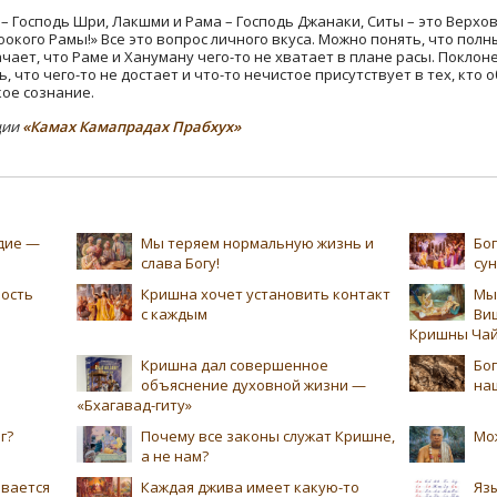
 – Господь Шри, Лакшми и Рама – Господь Джанаки, Ситы – это Верхов
соокого Рамы!» Все это вопрос личного вкуса. Можно понять, что по
чает, что Раме и Хануману чего-то не хватает в плане расы. Покло
 что чего-то не достает и что-то нечистое присутствует в тех, кто 
кое сознание.
ции
«Камах Камапрадах Прабхух»
едие —
Мы теряем нормальную жизнь и
Бог
слава Богу!
су
ность
Кришна хочет установить контакт
Мы
с каждым
Ви
Кришны Чай
Кришна дал совершенное
Бог
объяснение духовной жизни —
на
«Бхагавад-гиту»
г?
Почему все законы служат Кришне,
Мо
а не нам?
ивается
Каждая джива имеет какую-то
Язы