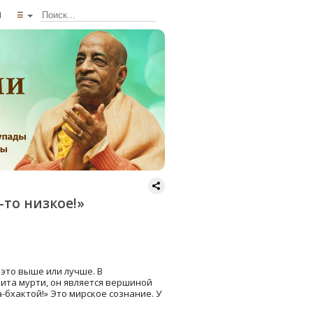
ы
☰
-то низкое!»
 это выше или лучше. В
рита мурти, он является вершиной
а-бхактой!» Это мирское сознание. У