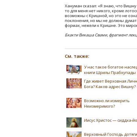
Хануман сказал: «Я знаю, что Вишну
то для меня нет никого, кроме лото
возможны с Кришной, но это не озна
поклонения, но мы не должны думать,
формах, нежели к Кришне. Это мирс
Бхакти Викаша Свами, фрагмент лек
См. также:
У нас такое богатое насл
книги Шрилы Прабхупады
Где живет Верховная Лич
Бога? Каков адрес Вишну?
Возможно ли измерить
Неизмеримого?
Иисус Христос — сиддха-йо
Верховный Господь дотяг