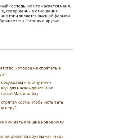
ный Господь, но что касается меня,
лные, совершенные отношения
нение гопи является высшей формой
обращается к Господу в других
атство, которое не спрятать в
ндук
 обсуждаем «Тысячу имен
шну» для наслаждения Шри
таньи Махапрабху
 спрятал кости, чтобы испытать
шу веру?
жно ли дать Кришне новое имя?
к начинается с буквы «а», и «а»