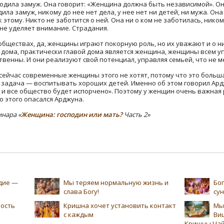
ходила замуж. Она говорит: «Женщина должна быть независимой». Он
дила замуж, никому до нее нет дела, у нее нет ни детей, ни мужа. О
к этому. Никто не заботится о ней. Она ни о ком не заботилась, нико
 не уделяет внимание. Страдания.
обществах, да, женщины играют покорную роль, но их уважают и о ни
ва дома, практически главой дома является женщина, женщины всем у
твенны. И они реализуют свой потенциал, управляя семьей, что не м
 сейчас современные женщины этого не хотят, потому что это больш
я задача — воспитывать хороших детей. Именно об этом говорил Ард
и все общество будет испорчено». Поэтому у женщин очень важная р
о этого опасался Арджуна.
инара «
Женщина: господин или мать?
Часть 2»
едие —
Мы теряем нормальную жизнь и
Бог
слава Богу!
су
ность
Кришна хочет установить контакт
Мы
с каждым
Ви
Кришны Чай