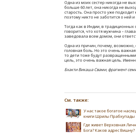
Одна из моих сестер никогда не вы
больше 60 лет, она никогда не выхо
старость. Она просто уже подходит 
поэтому никто не заботится о ней и
Тогда как в Индии, в традиционных 
говорится, что хотя мужчина – гла
заведовала всем домом, они ответс
Одна из причин, почему, возможно,
головная боль. Но это очень важна
то дети тоже будут развращенными 
цель, это очень важная цель. Именн
Бхакти Викаша Свами, фрагмент сем
См. также:
У нас такое богатое насл
книги Шрилы Прабхупады
Где живет Верховная Лич
Бога? Каков адрес Вишну?