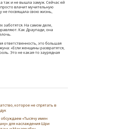
а так и не вышла замуж. Сейчас ей
на просто влачит мучительную
му не посвящала свою жизнь,
х заботятся. На самом деле,
правляют. Как Драупади, она
елочь.
ая ответственность, это большая
жуна: «Если женщины развратятся,
оль. Это не какая-то заурядная
атство, которое не спрятать в
ндук
 обсуждаем «Тысячу имен
шну» для наслаждения Шри
таньи Махапрабху