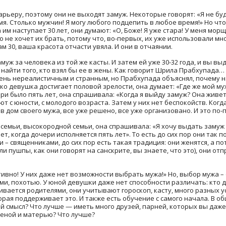
карьеру, поэтому они не выходят замуж. Некоторые говорят: «Я не бу
мя. Столько мужчин! Я могу любого подцепить в любое время!» Но чт
 им наступает 30 лет, они думают: «О, Боже! Я уже стара! У меня мо
о не хочет их брать, потому что, во-первых, их уже использовали мн
м 30, ваша красота отчасти увяла. И они в отчаянии.
муж за человека из той же касты. И затем ей уже 30-32 года, и вы вы
 найти того, кто взял бы ее в жены. Как говорит Шрила Прабхупада
ень нереалистичным и странным, но Прабхупада объяснял, почему н
ько девушка достигает половой зрелости, она думает: «Где же мой му
ери было пять лет, она спрашивала: «Когда я выйду замуж? Она живет
т с юности, с молодого возраста. Затем у них нет беспокойств. Когд
 дом своего мужа, все уже решено, все уже организовано. И это по-
семьи, высокородной семьи, она спрашивала: «Я хочу выдать замуж с
т, когда дочери исполняется пять лет». То есть до сих пор они так 
– священниками, до сих пор есть такая традиция: они женятся, а по
ли пушпы, как они говорят на санскрите, вы знаете, что это), они от
ивно! У них даже нет возможности выбрать мужа!» Но, выбор мужа –
 похотью. У юной девушки даже нет способности различать: кто дл
ивается родителями, они учитывают гороскоп, касту, много разных 
торая поддерживает это. И также есть обучение с самого начала. В 
 смысл? Что лучше — иметь много друзей, парней, которых вы даже 
женой и матерью? Что лучше?