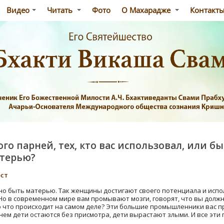
Видео
Читать
Фото
О Махарадже
Контакт
о парней, тех, кто вас использовал, или б
атерью?
ост
о быть матерью. Так женщины достигают своего потенциала и исполн
 Но в современном мире вам промывают мозги, говорят, что вы долж
 что происходит на самом деле? Эти большие промышленники вас пр
ем дети остаются без присмотра, дети вырастают злыми. И все эти