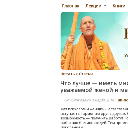
Главная
Лекции
Книги
Читать
>
Статьи
Что лучше — иметь мног
уважаемой женой и м
Опубликовано 3 марта 2014
|
ВК-п
Для психологии женщины естественн
вступает в гармонию друг с другом.
возможность — получить работу! Но
работало больше людей. Тем времен
поколением.