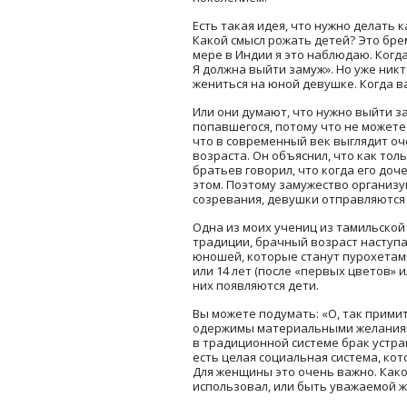
Есть такая идея, что нужно делать 
Какой смысл рожать детей? Это бре
мере в Индии я это наблюдаю. Когда
Я должна выйти замуж». Но уже никт
жениться на юной девушке. Когда ва
Или они думают, что нужно выйти за
попавшегося, потому что не можете
что в современный век выглядит оч
возраста. Он объяснил, что как тол
братьев говорил, что когда его доч
этом. Поэтому замужество организую
созревания, девушки отправляются в
Одна из моих учениц из тамильской 
традиции, брачный возраст наступае
юношей, которые станут пурохетами 
или 14 лет (после «первых цветов» и
них появляются дети.
Вы можете подумать: «О, так примит
одержимы материальными желаниями,
в традиционной системе брак устра
есть целая социальная система, ко
Для женщины это очень важно. Какой
использовал, или быть уважаемой 