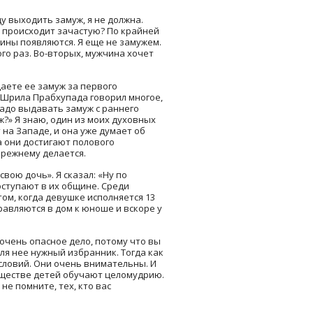
ду выходить замуж, я не должна.
о происходит зачастую? По крайней
рщины появляются. Я еще не замужем.
ого раз. Во-вторых, мужчина хочет
даете ее замуж за первого
… Шрила Прабхупада говорил многое,
адо выдавать замуж с раннего
ж?» Я знаю, один из моих духовных
 на Западе, и она уже думает об
а они достигают полового
прежнему делается.
вою дочь». Я сказал: «Ну по
поступают в их общине. Среди
том, когда девушке исполняется 13
правляются в дом к юноше и вскоре у
 очень опасное дело, потому что вы
я нее нужный избранник. Тогда как
условий. Они очень внимательны. И
обществе детей обучают целомудрию.
не помните, тех, кто вас