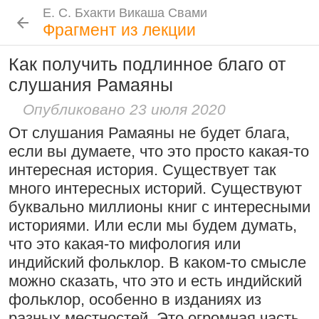
Е. С. Бхакти Викаша Свами
Е. С. Бхакти Викаша Свами
Е. С. Бхакти Викаша Свами
Е. С. Бхакти Викаша Свами
Шрила Прабхупада
Лекции
Цитаты Шрилы Прабхупады
Фотоальбом
Фрагмент из лекции
Биография
|
Книги
|
Цитаты
|
Лекции и беседы
|
Подношения
Как получить подлинное благо от
Проповеднические принципы, данные
Новые
История
Популярные
слушания Рамаяны
Бхакти Викаша Свами
Шри Чайтаньей Махапрабху
Рука в мешочке с чётками более
Биография
|
Книги
|
График
|
Лекции
|
6 августа 2026
Опубликовано 23 июля 2020
важна, чем шнур на плече
Скачать все лекции
|
От слушания Рамаяны не будет блага,
Подношения учеников
15:53
|
16 ноября 2008
|
если вы думаете, что это просто какая-то
Намаккал, Тамил Наду,
Инициация
интересная история. Существует так
Индия
много интересных историй. Существуют
Общие стандарты
|
Следовать по стопам ачарьев
буквально миллионы книг с интересными
Требования Махараджа
историями. Или если мы будем думать,
4 августа 2026
Резкие слова для Нараяны
Видеоканалы
что это какая-то мифология или
46:40
|
1 октября 2008
|
Шраванам-киртанам в Васильево 2026
YouTube
|
ВК Видео
|
Дзен
|
RuTube
индийский фольклор. В каком-то смысле
Токио, Япония
можно сказать, что это и есть индийский
Ссылки
фольклор, особенно в изданиях из
Контакты
разных местностей. Это огромная часть