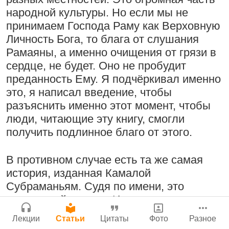
Молитвы Санатаны Госвами к Господу
Бог, наука и атеизм, часть 2: Хвала
народной культуры. Но если мы не
Чайтанье
Сайт
слушателям!
принимаем Господа Раму как Верховную
Войти
|
Регистрация
29 июля 2026
|
История версий
|
9:25
|
17 июля 2024
|
Личность Бога, то блага от слушания
Инструкция
Атланта, Джорджия, США
Рамаяны, а именно очищения от грязи в
сердце, не будет. Оно не пробудит
преданность Ему. Я подчёркивал именно
это, я написал введение, чтобы
Поклоняться Бхактивиноду Тхакуру,
Нектар имени Кришны
разъяснить именно этот момент, чтобы
исполняя его бхаджаны
24 июля 2026
люди, читающие эту книгу, смогли
1:14:02
|
12 сентября
получить подлинное благо от этого.
2008
|
Бойсе, Айдахо, США
Джанмаштами в Тбилиси 2025
В противном случае есть та же самая
история, изданная Камалой
Подрыватели доверия к себе
Субраманьям. Судя по имени, это
Радхарани — глава департамента
22 июля 2026
тамильский смарта. Историю вы
служений
получаете, но преданность — нет. Она
1:05:35
|
7 сентября 2008
|
Лекции
Статьи
Цитаты
Фото
Разное
выдавлена имперсоналистским
Орегон, США