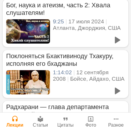
Бог, наука и атеизм, часть 2: Хвала
Мы теряем нормальную жизнь и слава
Сайт
слушателям!
Богу!
Войти
|
Регистрация
|
История версий
|
9:25
|
17 июля 2024
|
Инструкция
29 июля 2026
|
Васух
|
Атланта, Джорджия, США
Вишну-сахасра-нама
Молитвы Санатаны Госвами к Господу
Чайтанье
29 июля 2026
Поклоняться Бхактивиноду Тхакуру,
исполняя его бхаджаны
Богатство, которое не спрятать в
сундук
1:14:02
|
12 сентября
2008
|
Бойсе, Айдахо, США
28 июля 2026
|
Васух
|
Вишну-сахасра-нама
Нектар имени Кришны
Джанмаштами в Тбилиси 2025
24 июля 2026
Радхарани — глава департамента
служений
Где живет Верховная Личность Бога?
1:05:35
|
7 сентября 2008
|
Лекции
Статьи
Цитаты
Фото
Разное
Каков адрес Вишну?
Орегон, США