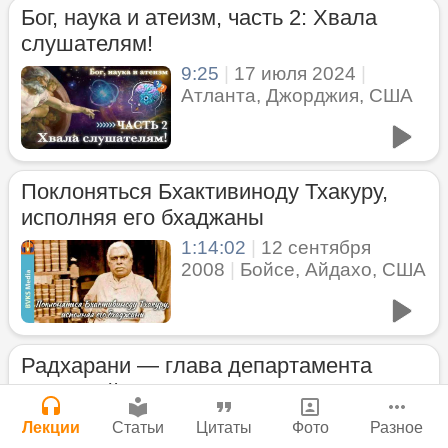
Бог, наука и атеизм, часть 2: Хвала
Мы теряем нормальную жизнь и слава
Сайт
слушателям!
Богу!
Войти
|
Регистрация
|
История версий
|
9:25
|
17 июля 2024
|
Инструкция
29 июля 2026
|
Васух
|
Атланта, Джорджия, США
Вишну-сахасра-нама
Молитвы Санатаны Госвами к Господу
Чайтанье
29 июля 2026
Поклоняться Бхактивиноду Тхакуру,
исполняя его бхаджаны
Богатство, которое не спрятать в
сундук
1:14:02
|
12 сентября
2008
|
Бойсе, Айдахо, США
28 июля 2026
|
Васух
|
Вишну-сахасра-нама
Нектар имени Кришны
Джанмаштами в Тбилиси 2025
24 июля 2026
Радхарани — глава департамента
служений
Где живет Верховная Личность Бога?
1:05:35
|
7 сентября 2008
|
Лекции
Статьи
Цитаты
Фото
Разное
Каков адрес Вишну?
Орегон, США