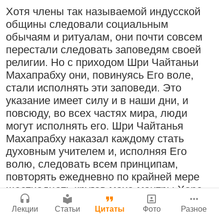
Бог, наука и атеизм, часть 2: Хвала
Хотя члены так называемой индусской
Мы теряем нормальную жизнь и слава
Сайт
слушателям!
общины следовали социальным
Богу!
Войти
|
Регистрация
|
История версий
|
9:25
|
17 июля 2024
|
обычаям и ритуалам, они почти совсем
Инструкция
29 июля 2026
|
Васух
|
Атланта, Джорджия, США
перестали следовать заповедям своей
Вишну-сахасра-нама
религии. Но с приходом Шри Чайтаньи
Махапрабху они, повинуясь Его воле,
стали исполнять эти заповеди. Это
Поклоняться Бхактивиноду Тхакуру,
указание имеет силу и в наши дни, и
исполняя его бхаджаны
Богатство, которое не спрятать в
повсюду, во всех частях мира, люди
сундук
1:14:02
|
12 сентября
могут исполнять его. Шри Чайтанья
2008
|
Бойсе, Айдахо, США
28 июля 2026
|
Васух
|
Махапрабху наказал каждому стать
Вишну-сахасра-нама
Джанмаштами в Тбилиси 2025
духовным учителем и, исполняя Его
волю, следовать всем принципам,
повторять ежедневно по крайней мере
Радхарани — глава департамента
шестнадцать кругов маха-мантры Харе
служений
Где живет Верховная Личность Бога?
Кришна на четках и проповедовать
1:05:35
|
7 сентября 2008
|
Лекции
Статьи
Цитаты
Фото
Разное
Каков адрес Вишну?
учение сознания Кришны по всему миру.
Орегон, США