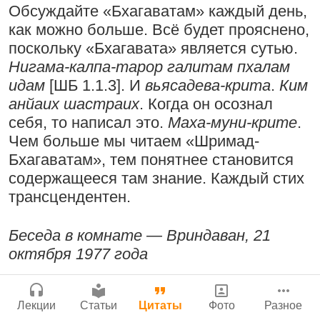
Обсуждайте «Бхагаватам» каждый день,
Бог, наука и атеизм, часть 2: Хвала
Мы теряем нормальную жизнь и слава
Сайт
как можно больше. Всё будет прояснено,
слушателям!
Богу!
Войти
|
Регистрация
|
История версий
|
поскольку «Бхагавата» является сутью.
9:25
|
17 июля 2024
|
Инструкция
29 июля 2026
|
Васух
|
Нигама-калпа-тарор галитам пхалам
Атланта, Джорджия, США
Вишну-сахасра-нама
идам
[ШБ 1.1.3]. И
вьясадева-крита
.
Ким
анйаих шастраих
. Когда он осознал
себя, то написал это.
Маха-муни-крите
.
Поклоняться Бхактивиноду Тхакуру,
Чем больше мы читаем «Шримад-
исполняя его бхаджаны
Богатство, которое не спрятать в
Бхагаватам», тем понятнее становится
сундук
содержащееся там знание. Каждый стих
1:14:02
|
12 сентября
2008
|
Бойсе, Айдахо, США
трансцендентен.
28 июля 2026
|
Васух
|
Вишну-сахасра-нама
Джанмаштами в Тбилиси 2025
Беседа в комнате — Вриндаван, 21
октября 1977 года
Радхарани — глава департамента
служений
English
|
Telegram
|
MAX
|
ВК-пост
Где живет Верховная Личность Бога?
1:05:35
|
7 сентября 2008
|
Лекции
Статьи
Цитаты
Фото
Разное
Каков адрес Вишну?
Орегон, США