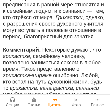
Поклоняться Бхактивиноду Тхакуру,
предписания в равной мере относятся и
Мы теряем нормальную жизнь и слава
Сайт
исполняя его бхаджаны
к семейным людям, и к санньяси — тем,
Богу!
Войти
|
Регистрация
|
История версий
|
кто отрёкся от мира.
Грихастхи
, однако,
1:14:02
|
12 сентября
Инструкция
29 июля 2026
|
Васух
|
с разрешения своего духовного учителя
2008
|
Бойсе, Айдахо, США
Вишну-сахасра-нама
могут вступать в половые отношения в
период, благоприятный для зачатия.
Радхарани — глава департамента
Комментарий:
Некоторые думают, что
служений
Богатство, которое не спрятать в
грихастхе
, семейному человеку,
сундук
1:05:35
|
7 сентября 2008
|
позволено заниматься сексом в любое
Орегон, США
28 июля 2026
|
Васух
|
время. Такое представление о
Вишну-сахасра-нама
грихастха-ашраме
ошибочно. Любой,
Джанмаштами в Тбилиси 2025
кто встал на путь духовной жизни, будь
то
грихастха, ванапрастха, санньяси
Деятельность на благо всех живых
или
брахмачари
, обязан подчиняться
существ
Где живет Верховная Личность Бога?
духовному учителю.
Брахмачари и
33:28
|
30 ноября 2019
|
Лекции
Статьи
Цитаты
Фото
Разное
Каков адрес Вишну?
санньяси
должны полностью
Бг 5.25
|
Салем, Тамил