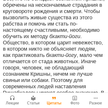
Бог, наука и атеизм, часть 2: Хвала
обречены на нескончаемые страдания в
Мы теряем нормальную жизнь и слава
Сайт
слушателям!
круговороте рождения и смерти. Чтобы
Богу!
Войти
|
Регистрация
|
История версий
|
вызволить живые существа из этого
9:25
|
17 июля 2024
|
Инструкция
29 июля 2026
|
Васух
|
Атланта, Джорджия, США
рабства и помочь им стать по-
Вишну-сахасра-нама
настоящему счастливыми, необходимо
обучить их методу
бхакти-йоги
.
Общество, в котором царит невежество,
Поклоняться Бхактивиноду Тхакуру,
в котором никто не объясняет людям,
исполняя его бхаджаны
Богатство, которое не спрятать в
как практиковать
бхакти-йогу
, мало чем
сундук
1:14:02
|
12 сентября
отличается от стада животных. Иначе
2008
|
Бойсе, Айдахо, США
28 июля 2026
|
Васух
|
говоря, человек, не обладающий
Вишну-сахасра-нама
сознанием Кришны, ничем не лучше
Джанмаштами в Тбилиси 2025
свиньи или собаки. Поэтому для
современных людей наставления
Радхарани — глава департамента
Ришабхадевы имеют особое значение. В
служений
Где живет Верховная Личность Бога?
наши дни человека воспитывают и
1:05:35
|
7 сентября 2008
|
Лекции
Статьи
Цитаты
Фото
Разное
Каков адрес Вишну?
обучают так, чтобы он всю жизнь
Орегон, США