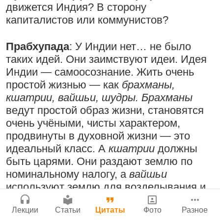
движется Индия? В сторону
Поклоняться Бхактивиноду Тхакуру,
Мы теряем нормальную жизнь и слава
Сайт
капиталистов или коммунистов?
исполняя его бхаджаны
Богу!
Войти
|
Регистрация
|
История версий
|
1:14:02
|
12 сентября
Инструкция
29 июля 2026
|
Васух
|
Прабхупада
: У Индии нет… не было
2008
|
Бойсе, Айдахо, США
Вишну-сахасра-нама
таких идей. Они заимствуют идеи. Идея
Индии — самоосознание. Жить очень
простой жизнью — как
брахманы,
Радхарани — глава департамента
кшатрии, вайшьи, шудры. Брахманы
служений
Богатство, которое не спрятать в
ведут простой образ жизни, становятся
сундук
1:05:35
|
7 сентября 2008
|
очень учёными, чисты характером,
Орегон, США
продвинуты в духовной жизни — это
28 июля 2026
|
Васух
|
Вишну-сахасра-нама
идеальный класс. А
кшатрии
должны
Джанмаштами в Тбилиси 2025
быть царями. Они раздают землю по
номинальному налогу, а
вайшьи
Деятельность на благо всех живых
используют землю для возделывания и
существ
содержания коров. А
шудры
занимаются
Где живет Верховная Личность Бога?
33:28
|
30 ноября 2019
|
Лекции
Статьи
Цитаты
Фото
Разное
ткачеством, кузнечным делом, золотым
Каков адрес Вишну?
Бг 5.25
|
Салем, Тамил