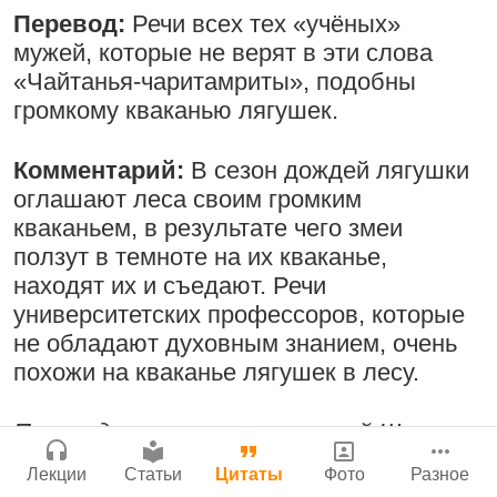
Бог, наука и атеизм, часть 2: Хвала
Перевод:
Речи всех тех «учёных»
Мы теряем нормальную жизнь и слава
Сайт
слушателям!
мужей, которые не верят в эти слова
Богу!
Войти
|
Регистрация
|
История версий
|
«Чайтанья-чаритамриты», подобны
9:25
|
17 июля 2024
|
Инструкция
29 июля 2026
|
Васух
|
Атланта, Джорджия, США
громкому кваканью лягушек.
Вишну-сахасра-нама
Комментарий:
В сезон дождей лягушки
оглашают леса своим громким
Поклоняться Бхактивиноду Тхакуру,
кваканьем, в результате чего змеи
исполняя его бхаджаны
Богатство, которое не спрятать в
ползут в темноте на их кваканье,
сундук
1:14:02
|
12 сентября
находят их и съедают. Речи
2008
|
Бойсе, Айдахо, США
28 июля 2026
|
Васух
|
университетских профессоров, которые
Вишну-сахасра-нама
Джанмаштами в Тбилиси 2025
не обладают духовным знанием, очень
похожи на кваканье лягушек в лесу.
Радхарани — глава департамента
Перевод стиха и комментарий Шрилы
служений
Где живет Верховная Личность Бога?
Прабхупады к «Шри Чайтанья-
1:05:35
|
7 сентября 2008
|
Лекции
Статьи
Цитаты
Фото
Разное
Каков адрес Вишну?
чаритамрите», Ади-лила, 8.6
Орегон, США