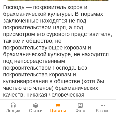
Бог, наука и атеизм, часть 2: Хвала
Мы теряем нормальную жизнь и слава
Господь — покровитель коров и
Сайт
слушателям!
Богу!
брахманической культуры. В тюрьмах
Войти
|
Регистрация
|
История версий
|
9:25
|
17 июля 2024
|
заключённые находятся не под
Инструкция
29 июля 2026
|
Васух
|
Атланта, Джорджия, США
покровительством царя, а под
Вишну-сахасра-нама
присмотром его сурового представителя,
так же и общество, не
покровительствующее коровам и
Поклоняться Бхактивиноду Тхакуру,
брахманической культуре, не находится
исполняя его бхаджаны
Богатство, которое не спрятать в
под непосредственным
сундук
1:14:02
|
12 сентября
покровительством Господа. Без
2008
|
Бойсе, Айдахо, США
28 июля 2026
|
Васух
|
покровительства коровам и
Вишну-сахасра-нама
Джанмаштами в Тбилиси 2025
культивирования в обществе (хотя бы
частью его членов) брахманических
Радхарани — глава департамента
качеств, никакая человеческая
служений
цивилизация не может процветать.
Где живет Верховная Личность Бога?
Благодаря брахманической культуре,
1:05:35
|
7 сентября 2008
|
Лекции
Статьи
Цитаты
Фото
Разное
Каков адрес Вишну?
развивая заложенные в нём от природы
Орегон, США