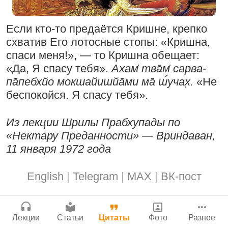
Бог, наука и атеизм, часть 2: Хвала
Мы теряем нормальную жизнь и слава
Сайт
слушателям!
Богу!
Если кто-то предаётся Кришне, крепко
Войти
|
Регистрация
|
История версий
|
9:25
|
17 июля 2024
|
схватив Его лотосные стопы: «Кришна,
Инструкция
29 июля 2026
|
Васух
|
Атланта, Джорджия, США
Вишну-сахасра-нама
спаси меня!», — то Кришна обещает:
«Да, Я спасу тебя».
Ахам̇ тва̄м̇ сарва-
па̄пебхйо мокшайишйа̄ми ма̄ ш́учах̣.
«Не
беспокойся. Я спасу тебя».
Поклоняться Бхактивиноду Тхакуру,
исполняя его бхаджаны
Богатство, которое не спрятать в
Из лекции Шрилы Прабхупады по
сундук
1:14:02
|
12 сентября
«Нектару Преданности» — Вриндаван,
2008
|
Бойсе, Айдахо, США
28 июля 2026
|
Васух
|
11 января 1972 года
Вишну-сахасра-нама
Джанмаштами в Тбилиси 2025
English
|
Telegram
|
MAX
|
ВК-пост
Радхарани — глава департамента
служений
Где живет Верховная Личность Бога?
1:05:35
|
7 сентября 2008
|
Лекции
Статьи
Цитаты
Фото
Разное
Каков адрес Вишну?
Орегон, США