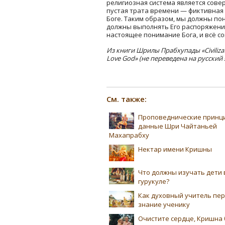
религиозная система является сове
пустая трата времени — фиктивная 
Боге. Таким образом, мы должны поня
должны выполнять Его распоряжения.
настоящее понимание Бога, и всё с
Из книги Шрилы Прабхупады «Civilizat
Love God» (не переведена на русский 
См. также:
Проповеднические принц
данные Шри Чайтаньей
Махапрабху
Нектар имени Кришны
Что должны изучать дети 
гурукуле?
Как духовный учитель пе
знание ученику
Очистите сердце, Кришна 