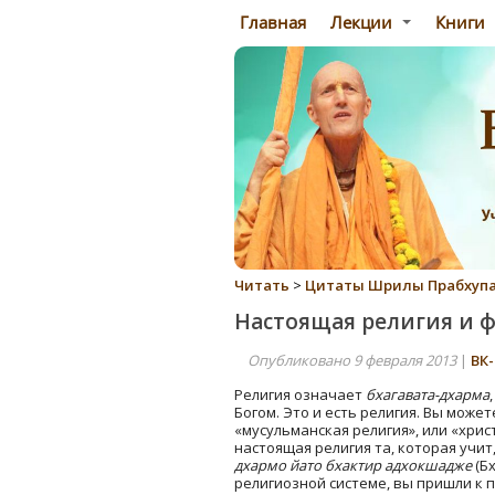
Главная
Лекции
Книги
Читать
>
Цитаты Шрилы Прабхуп
Настоящая религия и 
Опубликовано 9 февраля 2013
|
ВК
Религия означает
бхагавата-дхарма
Богом. Это и есть религия. Вы может
«мусульманская религия», или «хрис
настоящая религия та, которая учит
дхармо йато бхактир адхокшадже
(Бх
религиозной системе, вы пришли к 