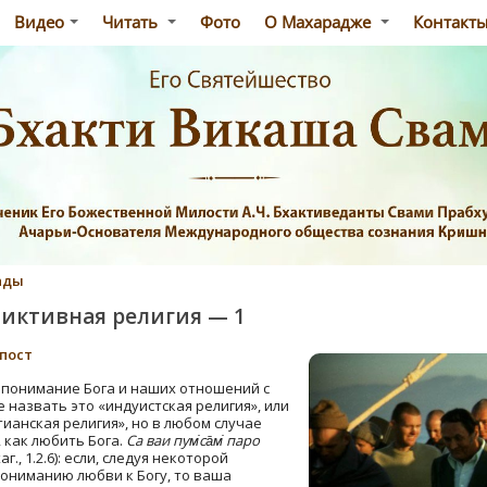
Видео
Читать
Фото
О Махарадже
Контакт
ады
фиктивная религия — 1
-пост
, понимание Бога и наших отношений с
е назвать это «индуистская религия», или
тианская религия», но в любом случае
, как любить Бога.
Са ваи пум̇са̄м̇ паро
аг., 1.2.6): если, следуя некоторой
пониманию любви к Богу, то ваша