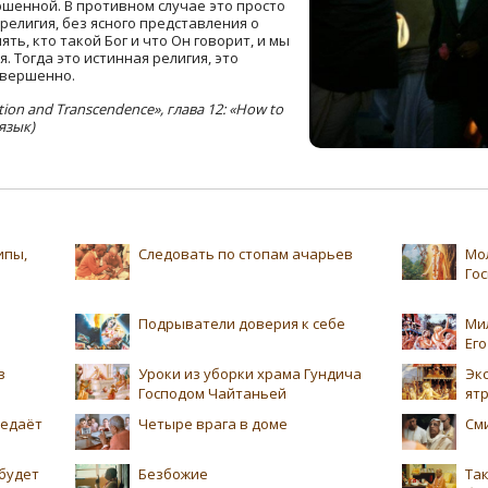
ршенной. В противном случае это просто
религия, без ясного представления о
ть, кто такой Бог и что Он говорит, и мы
 Тогда это истинная религия, это
овершенно.
ion and Transcendence», глава 12: «How to
язык)
ипы,
Следовать по стопам ачарьев
Мо
Го
Подрыватели доверия к себе
Ми
Ег
в
Уроки из уборки храма Гундича
Экс
Господом Чайтаньей
ят
редаёт
Четыре врага в доме
См
будет
Безбожие
Та