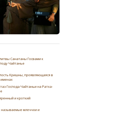
литвы Санатаны Госвами к
споду Чайтанье
лость Кришны, проявляющаяся в
о именах
таз Господа Чайтаньи на Ратха-
ре
иренный и кроткий
к называемые млеччхи и