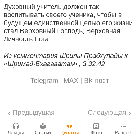
Бог, наука и атеизм, часть 2: Хвала
Духовный учитель должен так
Мы теряем нормальную жизнь и слава
Сайт
слушателям!
воспитывать своего ученика, чтобы в
Богу!
Войти
|
Регистрация
|
История версий
|
будущем единственной целью его жизни
9:25
|
17 июля 2024
|
Инструкция
29 июля 2026
|
Васух
|
Атланта, Джорджия, США
стал Верховный Господь, Верховная
Вишну-сахасра-нама
Личность Бога.
Из комментария Шрилы Прабхупады к
Поклоняться Бхактивиноду Тхакуру,
«Шримад-Бхагаватам», 3.32.42
исполняя его бхаджаны
Богатство, которое не спрятать в
сундук
1:14:02
|
12 сентября
Telegram
|
MAX
|
ВК-пост
2008
|
Бойсе, Айдахо, США
28 июля 2026
|
Васух
|
Вишну-сахасра-нама
Джанмаштами в Тбилиси 2025
Предыдущая
Следующая
Радхарани — глава департамента
служений
Где живет Верховная Личность Бога?
1:05:35
|
7 сентября 2008
|
Лекции
Статьи
Цитаты
Фото
Разное
Каков адрес Вишну?
Орегон, США