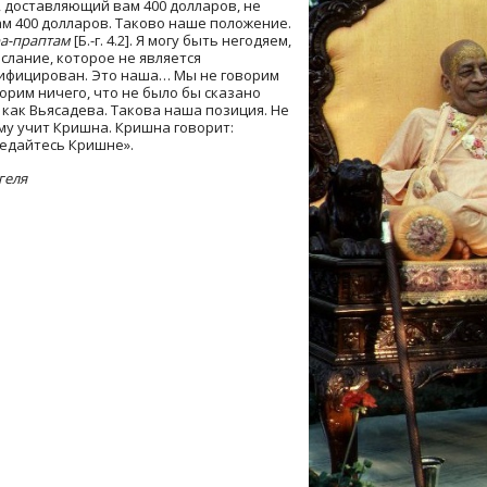
 доставляющий вам 400 долларов, не
ам 400 долларов. Таково наше положение.
ра-праптам
[Б.-г. 4.2]. Я могу быть негодяем,
ослание, которое не является
лифицирован. Это наша… Мы не говорим
орим ничего, что не было бы сказано
как Вьясадева. Такова наша позиция. Не
му учит Кришна. Кришна говорит:
редайтесь Кришне».
геля