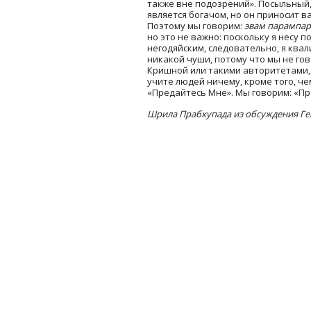
также вне подозрений». Посыльный,
является богачом, но он приносит в
Поэтому мы говорим:
эвам парампа
но это не важно: поскольку я несу п
негодяйским, следовательно, я ква
никакой чуши, потому что мы не гов
Кришной или такими авторитетами, 
учите людей ничему, кроме того, че
«Предайтесь Мне». Мы говорим: «П
Шрила Прабхупада из обсуждения Ге