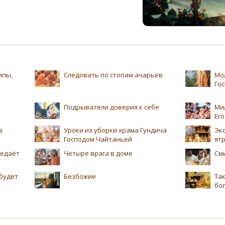
ипы,
Следовать по стопам ачарьев
Мо
Го
Подрыватели доверия к себе
Ми
Ег
в
Уроки из уборки храма Гундича
Экс
Господом Чайтаньей
ят
редаёт
Четыре врага в доме
См
будет
Безбожие
Та
бо