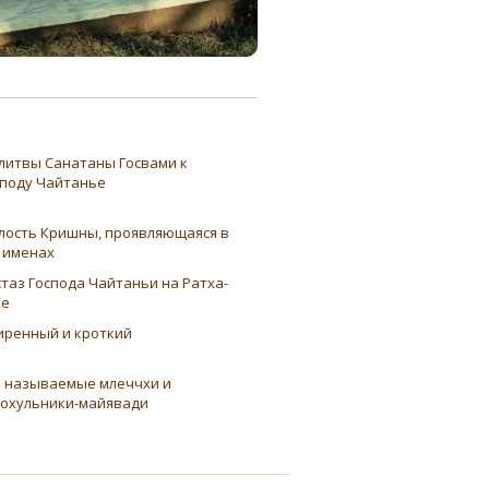
литвы Санатаны Госвами к
споду Чайтанье
лость Кришны, проявляющаяся в
о именах
таз Господа Чайтаньи на Ратха-
ре
иренный и кроткий
к называемые млеччхи и
гохульники-майявади