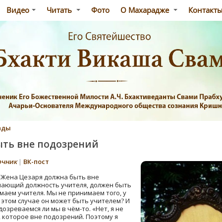
Видео
Читать
Фото
О Махарадже
Контакт
ады
ыть вне подозрений
очник
|
ВК-пост
«Жена Цезаря должна быть вне
мающий должность учителя, должен быть
маем учителя. Мы не принимаем того, у
 этом случае он может быть учителем? И
озреваемся ли мы в чём-то. «Нет, я не
, которое вне подозрений. Поэтому я