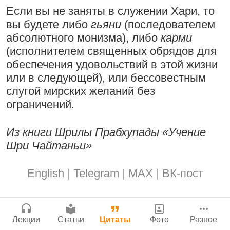
Бог, наука и атеизм, часть 2: Хвала
Если вы не заняты в служении Хари, то
Мы теряем нормальную жизнь и слава
Сайт
слушателям!
вы будете либо
гьяни
(последователем
Богу!
Войти
|
Регистрация
|
История версий
|
абсолютного монизма), либо
карми
9:25
|
17 июля 2024
|
Инструкция
29 июля 2026
|
Васух
|
Атланта, Джорджия, США
(исполнителем священных обрядов для
Вишну-сахасра-нама
обеспечения удовольствий в этой жизни
или в следующей), или бессовестным
слугой мирских желаний без
Поклоняться Бхактивиноду Тхакуру,
ограничений.
исполняя его бхаджаны
Богатство, которое не спрятать в
сундук
1:14:02
|
12 сентября
Из книги Шрилы Прабхупады «Учение
2008
|
Бойсе, Айдахо, США
28 июля 2026
|
Васух
|
Шри Чайтаньи»
Вишну-сахасра-нама
Джанмаштами в Тбилиси 2025
English
|
Telegram
|
MAX
|
ВК-пост
Радхарани — глава департамента
служений
Где живет Верховная Личность Бога?
1:05:35
|
7 сентября 2008
|
Лекции
Статьи
Цитаты
Фото
Разное
Каков адрес Вишну?
Орегон, США