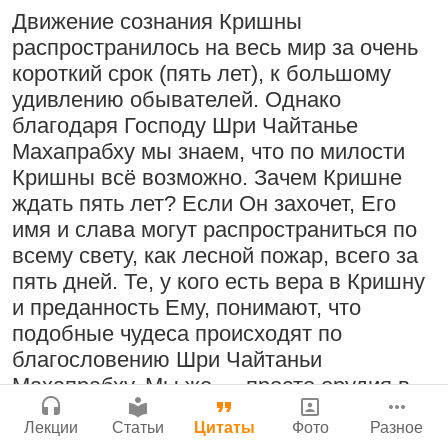
Бог, наука и атеизм, часть 2: Хвала
Движение сознания Кришны
У нас такое богатое наследие — книги
Сайт
слушателям!
распространилось на весь мир за очень
Шрилы Прабхупады
Войти
|
Регистрация
|
История версий
|
короткий срок (пять лет), к большому
9:25
|
17 июля 2024
|
Инструкция
3 августа 2026
|
Атланта, Джорджия, США
удивлению обывателей. Однако
Васуманах
|
Вишну-
благодаря Господу Шри Чайтанье
сахасра-нама
Махапрабху мы знаем, что по милости
Кришны всё возможно. Зачем Кришне
Поклоняться Бхактивиноду Тхакуру,
ждать пять лет? Если Он захочет, Его
исполняя его бхаджаны
Мы теряем нормальную жизнь и слава
имя и слава могут распространиться по
Богу!
1:14:02
|
12 сентября
всему свету, как лесной пожар, всего за
2008
|
Бойсе, Айдахо, США
29 июля 2026
|
Васух
|
пять дней. Те, у кого есть вера в Кришну
Вишну-сахасра-нама
Джанмаштами в Тбилиси 2025
и преданность Ему, понимают, что
подобные чудеса происходят по
благословению Шри Чайтаньи
Радхарани — глава департамента
Махапрабху. Мы же — просто орудия в
служений
Богатство, которое не спрятать в
Его руках. Арджуна выиграл
1:05:35
|
7 сентября 2008
|
Лекции
Статьи
Цитаты
Фото
Разное
сундук
ожесточенную битву на Курукшетре
Орегон, США