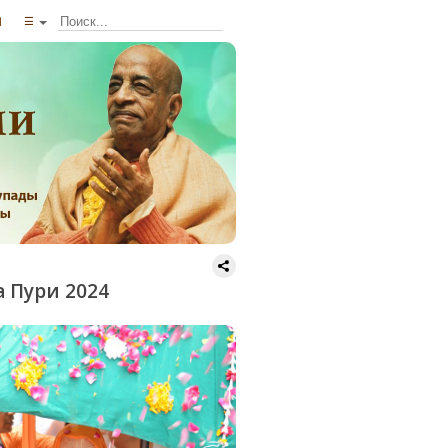
ы
☰
а Пури 2024