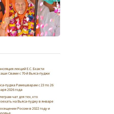
нсляция лекций Е.С. Бхакти
аши Свами с 70-й Вьяса-пуджи
са-пуджа Рамешварам с 23 по 26
аря 2026 года
леграм-чат для тех, кто
оехать на Вьяса-пуджу в январе
осещении России в 2022 году и
оровье