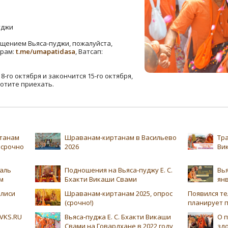
уджи
ещением Вьяса-пуджи, пожалуйста,
грам:
t.me/umapatidasa
, Ватсап:
-го октября и закончится 15-го октября,
хотите приехать.
танам
Шраванам-киртанам в Васильево
Тра
 срочно
2026
Вик
аль
Подношения на Вьяса-пуджу Е. С.
Вья
м
Бхакти Викаши Свами
янв
лиси
Шраванам-киртанам 2025, опрос
Появился те
(срочно!)
планирует п
VKS.RU
Вьяса-пуджа Е. С. Бхакти Викаши
О п
Свами на Говардхане в 2022 году
зд