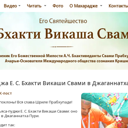
Видео
Читать
Фото
О Махарадже
Контакт
жа Е. С. Бхакти Викаши Свами в Джаганнатх
К-пост
поклоны! Вся слава Шриле Прабхупаде!
яса-пуджи Е. С. Бхакти Викаши Свами: оно
да в Джаганнатха Пури.
дит так: