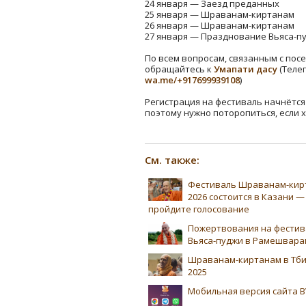
24 января — Заезд преданных
25 января — Шраванам-киртанам
26 января — Шраванам-киртанам
27 января — Празднование Вьяса-п
По всем вопросам, связанным с пос
обращайтесь к
Умапати дасу
(Теле
wa.me/+917699939108
)
Регистрация на фестиваль начнётся 8
поэтому нужно поторопиться, если 
См. также:
Фестиваль Шраванам-кир
2026 состоится в Казани —
пройдите голосование
Пожертвования на фестив
Вьяса-пуджи в Рамешвара
Шраванам-киртанам в Тби
2025
Мобильная версия сайта B