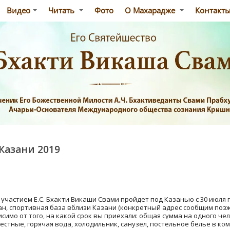
Видео
Читать
Фото
О Махарадже
Контакт
Казани 2019
участием Е.С. Бхакти Викаши Свами пройдет под Казанью c 30 июля п
н, спортивная база вблизи Казани (конкретный адрес сообщим позж
имо от того, на какой срок вы приехали: общая сумма на одного чело
местные, горячая вода, холодильник, санузел, постельное белье в к