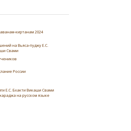
аванам-киртанам 2024
ений на Вьяса-пуджу Е.С.
аши Свами
учеников
слание России
ги Е.С. Бхакти Викаши Свами
хараджа на русском языке