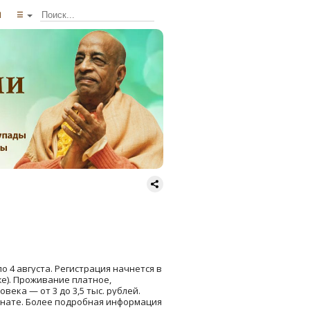
ы
☰
о 4 августа. Регистрация начнется в
е). Проживание платное,
века — от 3 до 3,5 тыс. рублей.
омнате. Более подробная информация