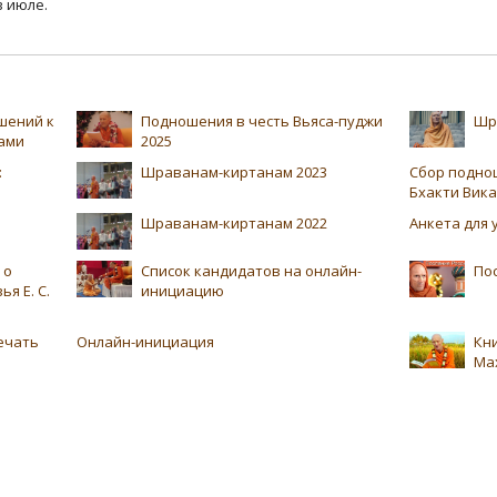
в июле.
шений к
Подношения в честь Вьяса-пуджи
Шр
вами
2025
:
Шраванам-киртанам 2023
Сбор поднош
Бхакти Вик
Шраванам-киртанам 2022
Анкета для 
 о
Список кандидатов на онлайн-
По
я Е. С.
инициацию
ечать
Онлайн-инициация
Кни
Ма