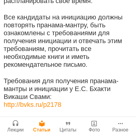
Молитвы Санатаны Госвами к Господу
распланировать своё время.
Бог, наука и атеизм, часть 2: Хвала
Чайтанье
Сайт
слушателям!
Все кандидаты на инициацию должны
Войти
|
Регистрация
29 июля 2026
|
История версий
|
9:25
|
17 июля 2024
|
повторять пранама-мантру, быть
Инструкция
Атланта, Джорджия, США
ознакомлены с требованиями для
получения инициации и отвечать этим
требованиям, прочитать все
необходимые книги и иметь
Поклоняться Бхактивиноду Тхакуру,
Нектар имени Кришны
рекомендательное письмо.
исполняя его бхаджаны
24 июля 2026
1:14:02
|
12 сентября
Требования для получения пранама-
2008
|
Бойсе, Айдахо, США
мантры и инициации у Е.С. Бхакти
Джанмаштами в Тбилиси 2025
Викаши Свами:
http://bvks.ru/p2178
Подрыватели доверия к себе
Радхарани — глава департамента
22 июля 2026
служений
1:05:35
|
7 сентября 2008
|
Лекции
Статьи
Цитаты
Фото
Разное
Орегон, США