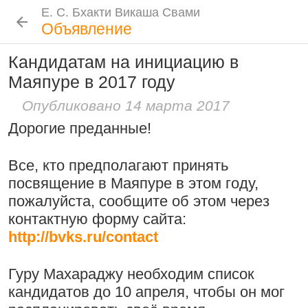
Е. С. Бхакти Викаша Свами
Е. С. Бхакти Викаша Свами
Е. С. Бхакти Викаша Свами
Е. С. Бхакти Викаша Свами
Шрила Прабхупада
Лекции
Цитаты Шрилы Прабхупады
Фотоальбом
Объявление
Биография
|
Книги
|
Цитаты
|
Лекции и беседы
|
Подношения
Кандидатам на инициацию в
Проповеднические принципы, данные
Новые
История
Популярные
Маяпуре в 2017 году
Бхакти Викаша Свами
Шри Чайтаньей Махапрабху
Рука в мешочке с чётками более
Биография
|
Книги
|
График
|
Лекции
|
6 августа 2026
Опубликовано 14 марта 2017
важна, чем шнур на плече
Скачать все лекции
|
Дорогие преданные!
Подношения учеников
15:53
|
16 ноября 2008
|
Намаккал, Тамил Наду,
Инициация
Все, кто предполагают принять
Индия
Общие стандарты
|
посвящение в Маяпуре в этом году,
Следовать по стопам ачарьев
Требования Махараджа
пожалуйста, сообщите об этом через
4 августа 2026
Резкие слова для Нараяны
контактную форму сайта:
Видеоканалы
http://bvks.ru/contact
46:40
|
1 октября 2008
|
Шраванам-киртанам в Васильево 2026
YouTube
|
ВК Видео
|
Дзен
|
RuTube
Токио, Япония
Ссылки
Гуру Махараджу необходим список
кандидатов до 10 апреля, чтобы он мог
Контакты