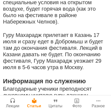
специальные условия на открытом
Бог, наука и атеизм, часть 2: Хвала
Сайт
воздухе, будет горячая вода (как это
слушателям!
Войти
|
Регистрация
|
История версий
|
было на фестивале в районе
9:25
|
17 июля 2024
|
Инструкция
Набережных Челнов).
Атланта, Джорджия, США
Молитвы Санатаны Госвами к Господу
Чайтанье
Гуру Махарадж прилетает в Казань 17
июля и сразу едет в Добромыш и будет
29 июля 2026
Поклоняться Бхактивиноду Тхакуру,
там до окончания фестиваля. Лекций в
исполняя его бхаджаны
Казани давать не будет. По окончанию
фестиваля, Гуру Махарадж уезжает 29
1:14:02
|
12 сентября
июля в 5-6 часов утра в Москву.
2008
|
Бойсе, Айдахо, США
Нектар имени Кришны
Джанмаштами в Тбилиси 2025
Информация по служению
24 июля 2026
Благодарные ученики преподносят
Радхарани — глава департамента
духовному учителю гуру-дакшину
служений
различными способами, чтобы хоть как-
1:05:35
|
7 сентября 2008
|
Лекции
Статьи
Цитаты
Фото
Разное
то заплатить за всё, что он делает. Пусть
Орегон, США