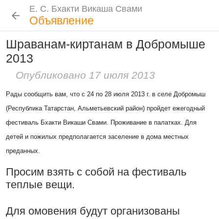
Е. С. Бхакти Викаша Свами
Е. С. Бхакти Викаша Свами
Е. С. Бхакти Викаша Свами
Е. С. Бхакти Викаша Свами
Шрила Прабхупада
Лекции
Цитаты Шрилы Прабхупады
Фотоальбом
Объявление
Биография
|
Книги
|
Цитаты
|
Лекции и беседы
|
Подношения
Шраванам-киртанам в Добромыше
Сознание Кришны среди яванов и
Новые
История
Популярные
2013
Бхакти Викаша Свами
млеччх
Рука в мешочке с чётками более
Биография
|
Книги
|
График
|
Лекции
|
9 августа 2026
Опубликовано 17 июля 2013
важна, чем шнур на плече
Скачать все лекции
|
Рады сообщить вам, что c 24 по 28 июля 2013 г. в селе Добромыш
Подношения учеников
15:53
|
16 ноября 2008
|
Проповеднические принципы, данные
Намаккал, Тамил Наду,
(Республика Татарстан, Альметьевский район) пройдет ежегодный
Шри Чайтаньей Махапрабху
Инициация
Индия
фестиваль Бхакти Викаши Свами. Проживание в палатках. Для
6 августа 2026
Общие стандарты
|
детей и пожилых предполагается заселение в дома местных
Требования Махараджа
преданных.
Резкие слова для Нараяны
Видеоканалы
46:40
|
1 октября 2008
|
Шраванам-киртанам в Васильево 2026
Просим взять с собой на фестиваль
YouTube
|
ВК Видео
|
Дзен
|
RuTube
Токио, Япония
теплые вещи.
Следовать по стопам ачарьев
Ссылки
4 августа 2026
Для омовения будут организованы
Контакты