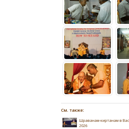
См. также:
Шраванам-киртанам в Ва
2026