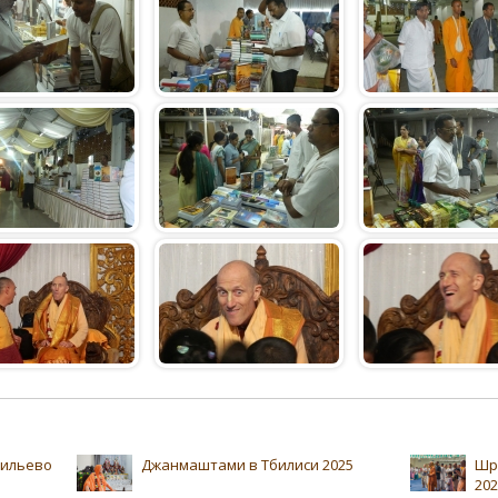
сильево
Джанмаштами в Тбилиси 2025
Шр
202