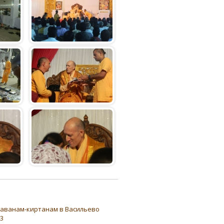
аванам-киртанам в Васильево
3