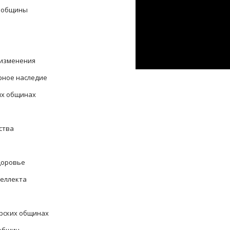
е общины
 изменения
рное наследие
их общинах
ства
доровье
теллекта
рских общинах