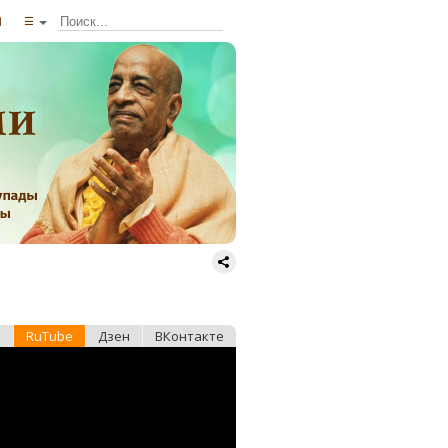
ы
☰
e
RuTube
Дзен
ВКонтакте