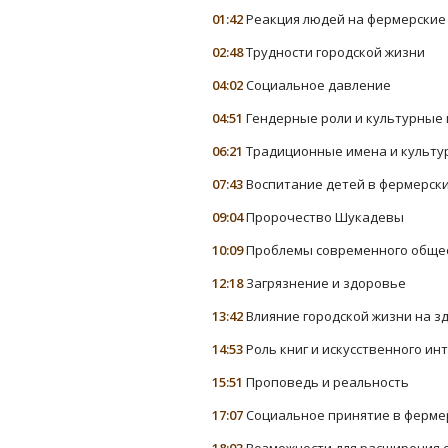
01:42
Реакция людей на фермерски
02:48
Трудности городской жизни
04:02
Социальное давление
04:51
Гендерные роли и культурные
06:21
Традиционные имена и культу
07:43
Воспитание детей в фермерск
09:04
Пророчество Шукадевы
10:09
Проблемы современного обще
12:18
Загрязнение и здоровье
13:42
Влияние городской жизни на з
14:53
Роль книг и искусственного ин
15:51
Проповедь и реальность
17:07
Социальное принятие в ферме