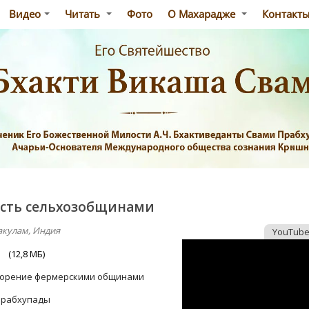
Видео
Читать
Фото
О Махарадже
Контакт
сть сельхозобщинами
кулам, Индия
YouTub
ь
(12,8 МБ)
ворение фермерскими общинами
Прабхупады