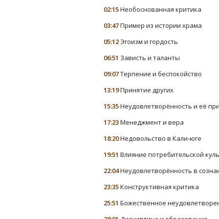
02:15
Необоснованная критика
03:47
Пример из истории храма
05:12
Эгоизм и гордость
06:51
Зависть и таланты
09:07
Терпение и беспокойство
13:19
Принятие других
15:35
Неудовлетворённость и её пр
17:23
Менеджмент и вера
18:20
Недовольство в Кали-юге
19:51
Влияние потребительской кул
22:04
Неудовлетворённость в созн
23:35
Конструктивная критика
25:51
Божественное неудовлетворе