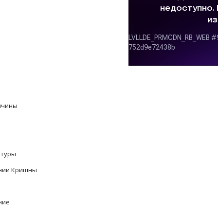
ичины
ьтуры
ании Кришны
ние