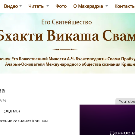
Видео
Читать
Фото
О Махарадже
Контакт
ва
США
YouTub
ь
(36,8 МБ)
ижении сознания Кришны