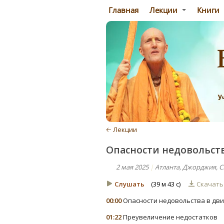
Главная
Лекции
Книги
🡠 Лекции
Опасности недовольст
2 мая 2025
|
Атланта, Джорджия, 
Слушать
(39 м 43 с)
Скачат
00:00
Опасности недовольства в дв
01:22
Преувеличение недостатков