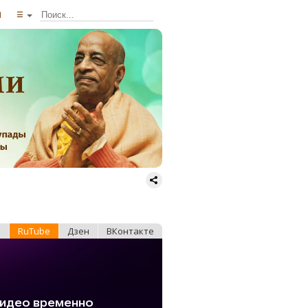
ы
☰
e
RuTube
Дзен
ВКонтакте