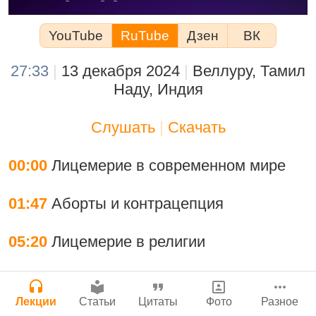
Мы теряем нормальную жизнь и слава
Сайт
YouTube
RuTube
Дзен
ВК
Богу!
Войти
|
Регистрация
|
История версий
|
Инструкция
29 июля 2026
|
Васух
|
27:33
|
13 декабря 2024
|
Веллуру, Тамил
Вишну-сахасра-нама
Нектар имени Кришны
Наду, Индия
24 июля 2026
Слушать
|
Скачать
Богатство, которое не спрятать в
00:00
Лицемерие в современном мире
сундук
Подрыватели доверия к себе
28 июля 2026
|
Васух
|
01:47
Аборты и контрацепция
Вишну-сахасра-нама
Джанмаштами в Тбилиси 2025
22 июля 2026
05:20
Лицемерие в религии
08:09
История о женщине, убившей
Где живет Верховная Личность Бога?
кошку
Лекции
Статьи
Цитаты
Фото
Разное
Каков адрес Вишну?
Милость Кришны, проявляющаяся в