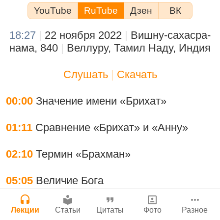
Молитвы Санатаны Госвами к Господу
YouTube
RuTube
Дзен
ВК
Мы теряем нормальную жизнь и слава
Чайтанье
Сайт
Богу!
Войти
|
Регистрация
29 июля 2026
|
История версий
|
18:27
|
22 ноября 2022
|
Вишну-сахасра-
Инструкция
29 июля 2026
|
Васух
|
нама, 840
|
Веллуру, Тамил Наду, Индия
Вишну-сахасра-нама
Слушать
|
Скачать
Нектар имени Кришны
00:00
Значение имени «Брихат»
Богатство, которое не спрятать в
24 июля 2026
сундук
01:11
Сравнение «Брихат» и «Анну»
28 июля 2026
|
Васух
|
Вишну-сахасра-нама
Джанмаштами в Тбилиси 2025
02:10
Термин «Брахман»
Подрыватели доверия к себе
05:05
Величие Бога
22 июля 2026
Где живет Верховная Личность Бога?
07:02
Свойства «Брихата»
Лекции
Статьи
Цитаты
Фото
Разное
Каков адрес Вишну?