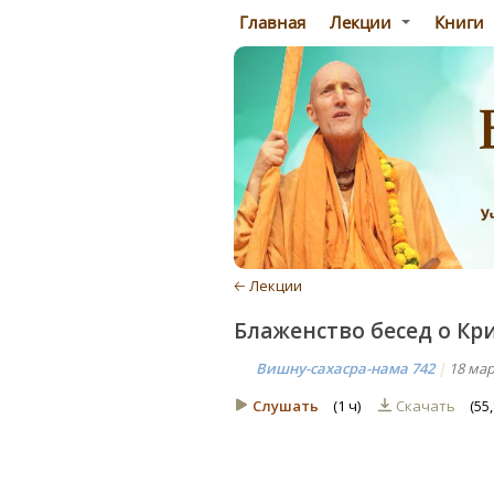
Главная
Лекции
Книги
🡠 Лекции
Блаженство бесед о Кри
Вишну-сахасра-нама 742
|
18 мар
Слушать
(1 ч)
Скачать
(55