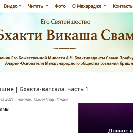
Видео
Читать
Фото
О Махарадже
Контакт
шне | Бхакта-ватсала, часть 1
та 2021
|
Ченнаи, Тамил Наду, Индия
,8 МБ)