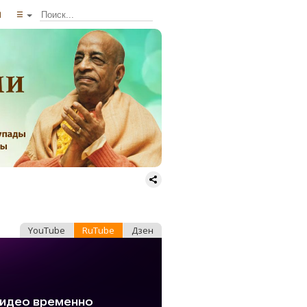
ы
☰
YouTube
RuTube
Дзен