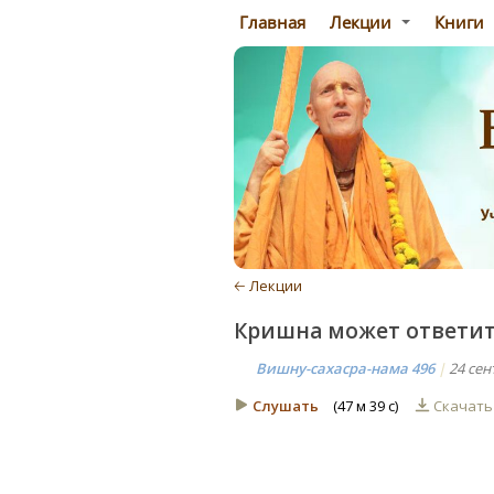
Главная
Лекции
Книги
🡠 Лекции
Кришна может ответить
Вишну-сахасра-нама 496
|
24 сен
Слушать
(47 м 39 с)
Скачат