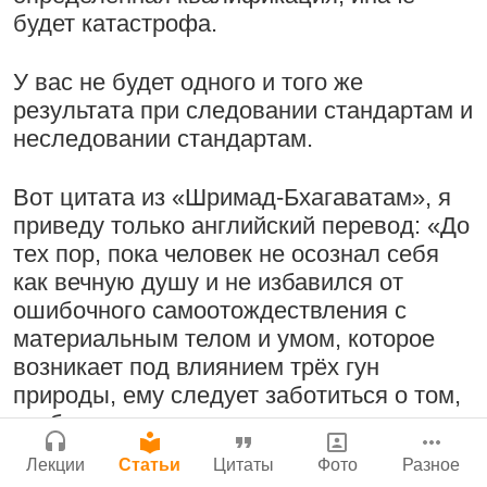
Поклоняться Бхактивиноду Тхакуру,
будет катастрофа.
Сайт
исполняя его бхаджаны
Войти
|
Регистрация
|
История версий
|
У вас не будет одного и того же
1:14:02
|
12 сентября
Инструкция
2008
|
Бойсе, Айдахо, США
результата при следовании стандартам и
Нектар имени Кришны
неследовании стандартам.
24 июля 2026
Вот цитата из «Шримад-Бхагаватам», я
Радхарани — глава департамента
приведу только английский перевод: «До
служений
тех пор, пока человек не осознал себя
1:05:35
|
7 сентября 2008
|
как вечную душу и не избавился от
Орегон, США
Подрыватели доверия к себе
ошибочного самоотождествления с
Джанмаштами в Тбилиси 2025
22 июля 2026
материальным телом и умом, которое
возникает под влиянием трёх гун
природы, ему следует заботиться о том,
Деятельность на благо всех живых
чтобы в его жизни присутствовали
существ
только вещи, относящиеся к гуне
33:28
|
30 ноября 2019
|
Лекции
Статьи
Цитаты
Фото
Разное
благости. Усиление влияния гуны
Милость Кришны, проявляющаяся в
Бг 5.25
|
Салем, Тамил