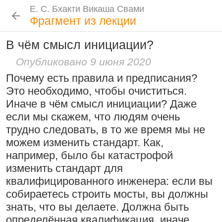
Е. С. Бхакти Викаша Свами
Е. С. Бхакти Викаша Свами
Е. С. Бхакти Викаша Свами
Е. С. Бхакти Викаша Свами
Шрила Прабхупада
Лекции
Цитаты Шрилы Прабхупады
Фотоальбом
Фрагмент из лекции
Биография
|
Книги
|
Цитаты
|
Лекции и беседы
|
Подношения
В чём смысл инициации?
Проповеднические принципы, данные
Новые
История
Популярные
Бхакти Викаша Свами
Шри Чайтаньей Махапрабху
Опубликовано 9 июня 2020
Резкие слова для Нараяны
Биография
|
Книги
|
График
|
Лекции
|
6 августа 2026
Почему есть правила и предписания?
Скачать все лекции
|
46:40
|
1 октября 2008
|
Это необходимо, чтобы очиститься.
Токио, Япония
Подношения учеников
Следовать по стопам ачарьев
Иначе в чём смысл инициации? Даже
если мы скажем, что людям очень
4 августа 2026
Инициация
трудно следовать, в то же время мы не
Общие стандарты
|
можем изменить стандарт. Как,
Бог, наука и атеизм, часть 2: Хвала
Требования Махараджа
например, было бы катастрофой
слушателям!
Видеоканалы
изменить стандарт для
9:25
|
17 июля 2024
|
Шраванам-киртанам в Васильево 2026
YouTube
|
ВК Видео
|
Дзен
|
RuTube
квалифицированного инженера: если вы
Молитвы Санатаны Госвами к Господу
Атланта, Джорджия, США
собираетесь строить мосты, вы должны
Чайтанье
Ссылки
знать, что вы делаете. Должна быть
29 июля 2026
Контакты
определённая квалификация, иначе