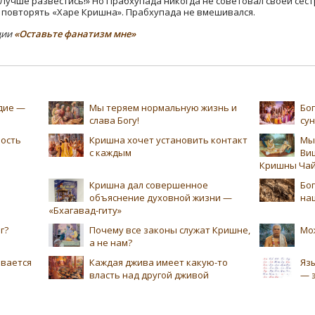
«Лучше развестись!» Но Прабхупада никогда не советовал своей сест
 повторять «Харе Кришна». Прабхупада не вмешивался.
ции
«Оставьте фанатизм мне»
едие —
Мы теряем нормальную жизнь и
Бог
слава Богу!
су
ность
Кришна хочет установить контакт
Мы
с каждым
Ви
Кришны Чай
Кришна дал совершенное
Бог
объяснение духовной жизни —
на
«Бхагавад-гиту»
г?
Почему все законы служат Кришне,
Мо
а не нам?
ивается
Каждая джива имеет какую-то
Язы
власть над другой дживой
— 