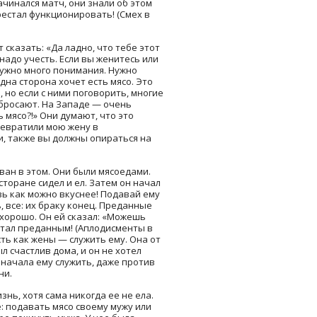
начинался матч, они знали об этом
рестал функционировать! (Смех в
т сказать: «Да ладно, что тебе этот
 надо учесть. Если вы женитесь или
нужно много понимания. Нужно
на сторона хочет есть мясо. Это
 но если с ними поговорить, многие
е бросают. На Западе — очень
 мясо?!» Они думают, что это
ревратили мою жену в
и, также вы должны опираться на
ван в этом. Они были мясоедами.
сторане сидел и ел. Затем он начал
овь как можно вкуснее! Подавай ему
ь, все: их браку конец. Преданные
ь хорошо. Он ей сказал: «Можешь
 стал преданным! (Аплодисменты в
сть как жены — служить ему. Она от
л счастлив дома, и он не хотел
 начала ему служить, даже против
ни.
нь, хотя сама никогда ее не ела.
е: подавать мясо своему мужу или