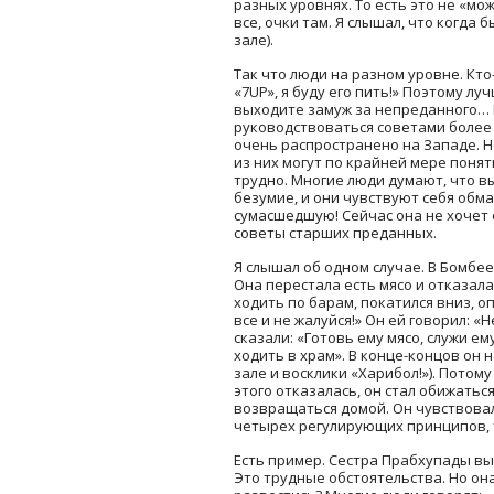
разных уровнях. То есть это не «мож
все, очки там. Я слышал, что когд
зале).
Так что люди на разном уровне. Кто-
«7UP», я буду его пить!» Поэтому лу
выходите замуж за непреданного… И
руководствоваться советами более 
очень распространено на Западе. Не
из них могут по крайней мере понят
трудно. Многие люди думают, что вы
безумие, и они чувствуют себя обм
сумасшедшую! Сейчас она не хочет 
советы старших преданных.
Я слышал об одном случае. В Бомбе
Она перестала есть мясо и отказала
ходить по барам, покатился вниз, о
все и не жалуйся!» Он ей говорил: «
сказали: «Готовь ему мясо, служи ем
ходить в храм». В конце-концов он 
зале и восклики «Харибол!»). Потом
этого отказалась, он стал обижатьс
возвращаться домой. Он чувствовал:
четырех регулирующих принципов, то
Есть пример. Сестра Прабхупады выш
Это трудные обстоятельства. Но она