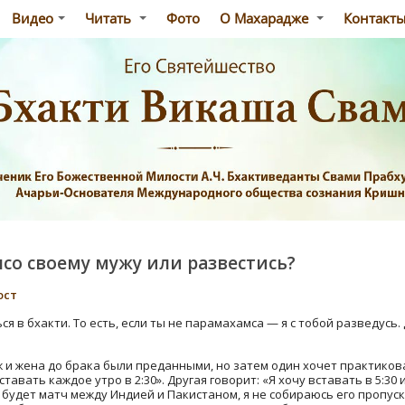
Видео
Читать
Фото
О Махарадже
Контакт
ясо своему мужу или развестись?
ост
ся в бхакти. То есть, если ты не парамахамса — я с тобой разведусь
ж и жена до брака были преданными, но затем один хочет практикова
ставать каждое утро в 2:30». Другая говорит: «Я хочу вставать в 5:30 
а будет матч между Индией и Пакистаном, я не собираюсь его пропус