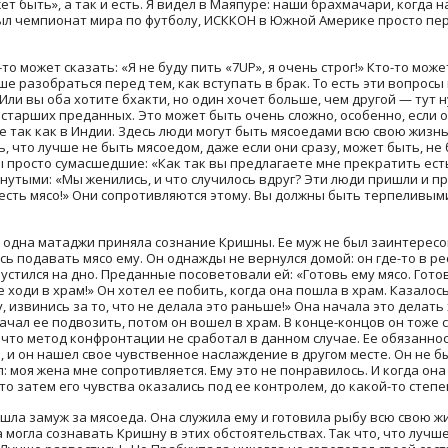
ет быть», а так и есть. Я видел в Маяпуре: наши брахмачари, когда 
а был чемпионат мира по футболу, ИСККОН в Южной Америке просто пе
то может сказать: «Я не буду пить «7UP», я очень строг!» Кто-то може
чше разобраться перед тем, как вступать в брак. То есть эти вопросы
ли вы оба хотите бхакти, но один хочет больше, чем другой — тут 
старших преданных. Это может быть очень сложно, особенно, если од
 так как в Индии. Здесь люди могут быть мясоедами всю свою жизнь,
ь, что лучше не быть мясоедом, даже если они сразу, может быть, н
 просто сумасшедшие: «Как так вы предлагаете мне прекратить есть
анутыми: «Мы женились, и что случилось вдруг? Эти люди пришли и п
есть мясо!» Они сопротивляются этому. Вы должны быть терпеливым
е одна матаджи приняла сознание Кришны. Ее муж не был заинтересо
сь подавать мясо ему. Он однажды не вернулся домой: он где-то в ре
пустился на дно. Преданные посоветовали ей: «Готовь ему мясо. Гот
Не ходи в храм!» Он хотел ее побить, когда она пошла в храм. Казалос
у, извинись за то, что не делала это раньше!» Она начала это делат
начал ее подвозить, потом он вошел в храм. В конце-концов он тоже
у что метод конфронтации не сработал в данном случае. Ее обязанно
я, и он нашел свое чувственное наслаждение в другом месте. Он не бы
 моя жена мне сопротивляется. Ему это не понравилось. И когда она
 затем его чувства оказались под ее контролем, до какой-то степе
ла замуж за мясоеда. Она служила ему и готовила рыбу всю свою жиз
 могла сознавать Кришну в этих обстоятельствах. Так что, что лучш