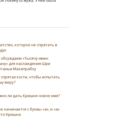
ре покинуть мужа. У нее была
атство, которое не спрятать в
ндук
 обсуждаем «Тысячу имен
шну» для наслаждения Шри
таньи Махапрабху
 спрятал кости, чтобы испытать
шу веру?
жно ли дать Кришне новое имя?
к начинается с буквы «а», и «а»
это Кришна