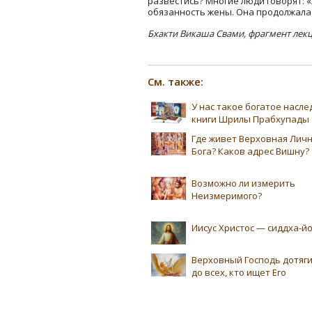
развестись? Многие люди говорят: 
обязанность жены. Она продолжала
Бхакти Викаша Свами, фрагмент лек
См. также:
У нас такое богатое насл
книги Шрилы Прабхупады
Где живет Верховная Лич
Бога? Каков адрес Вишну?
Возможно ли измерить
Неизмеримого?
Иисус Христос — сиддха-йо
Верховный Господь дотяг
до всех, кто ищет Его