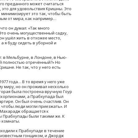
ого преданного может считаться
ют, это для удовольствия Кришны. Это
н минимизирует это так, чтобы быть
ым от мира, как например…
что он думал: «Так много
"Это очень могущественный садху,
он ушёл жить в отхожее место,
 а я буду сидеть в уборной и
: в Мельбурне, в Лондоне, в Нью-
ый полностью отречённый?» Но
ишне. Не так, что у него есть
977 года… В то время у него уже
у миру, но он проживал несколько
оторая была построена вручную Гоур
скорпионами, а Прабхупада был
артире. Он был очень счастлив. Он
, чтобы люди могли приезжать». И
 [Махарадж обращается к
ы Прабхупады были такими же. К
 комнаты.
иходили к Прабхупаде в течение
о известным гонщиком, и Джордж