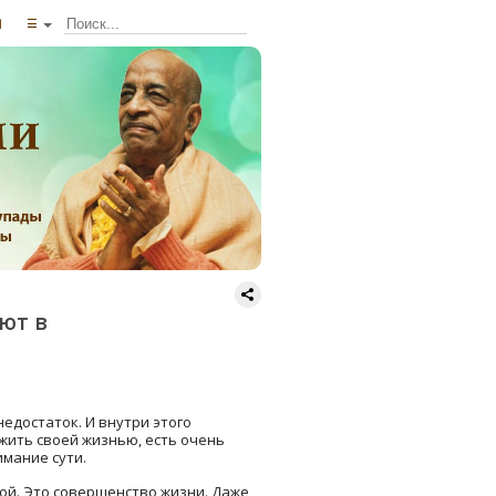
ы
☰
ают в
недостаток. И внутри этого
жить своей жизнью, есть очень
имание сути.
ной. Это совершенство жизни. Даже