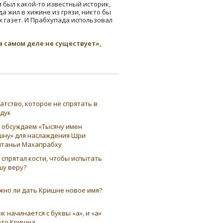
 был какой-то известный историк,
а жил в хижине из грязи, никто бы
х газет. И Прабхупада использовал
а самом деле не существует»,
атство, которое не спрятать в
ндук
 обсуждаем «Тысячу имен
шну» для наслаждения Шри
таньи Махапрабху
 спрятал кости, чтобы испытать
шу веру?
жно ли дать Кришне новое имя?
к начинается с буквы «а», и «а»
это Кришна