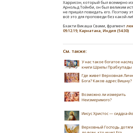
Харрисон, который был всемирно из
Арнольд Тойнби, он был великим ист
не пришёл повидать его. Поэтому э
всё это для проповеди без какой-ли
Бхакти Викаша Свами, фрагмент
лек
09.12.19, Карнатака, Индия (54:30)
См. также:
У нас такое богатое насл
книги Шрилы Прабхупады
Где живет Верховная Лич
Бога? Каков адрес Вишну?
Возможно ли измерить
Неизмеримого?
Иисус Христос — сиддха-йо
Верховный Господь дотяг
до всех, кто ищет Его