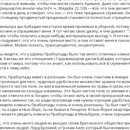
 оставаться живыми, чтобы они могли служить Кришне. Даже сон чист
кришнартхе акхила-чешта
(Ч.-ч., Мадхйа, 22.126) — всё, что они дела
5 часов в день и говорит, что сон — это тоже преданное служение. О
астоящему продвинутый преданный становится полностью отрешённ
ракишора дас Бабаджи некоторое время проживал в уборной, потому 
о мне и спрашивают меня. Я тут читаю свою джапу, и они думают: 
ния, чтобы получить какую-нибудь материальную выгоду"». И потом 
подумают, что это очень грязное место, и они оставят меня в покое,
чайно. Можно сказать, трансцендентно, эксцентрично.
вы видите, что у Шрилы Прабхупады было так много отличных комнат
тв. Каковы же его отношения с Гауракишором дасом Бабаджи, котор
м от мира, потому что он знает, как использовать всё в служении Кр
ти к чему-либо.
ите, Прабхупада живёт в роскоши». Он был очень счастлив в январе 1
строенных для него, чудесные удобства во множестве храмов по всем
просто чистое поле, он жил в маленькой хижине из травы и грязи, к
омовения из колодца-скважины. Это было чистое поле со змеями и 
осил отвезти его в Лондон, чтобы он мог жить в своей прекрасной кв
ся жить именно так, но ради проповеди нам нужны хорошие удобства
 видели, комнаты Прабхупады очень и очень роскошны. Ты был там?
 ты ездил в Нью-Йорк, ты не бывал в Лондоне. В Нью-Йорке квартир
ё можете увидеть комнаты Прабхупады в Мельбурне, очень хорошие
, что очень много людей из высших слоёв британского общества пр
 великих людей: Лорд Броквей, и Грэхам Хилл, который был всемирн