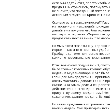
если они едят и спят, просто чтобы
преданным служением, потому что
не значит, что преданный спит по 1
активным в служении Кришне. По-н
Сколько есть таких личностей? Гау
материалистичных людей приходят к
давайте-ка получим его благослове
потому что он думал: «Хорошо, люди 
продолжать воспевание». Это необы
Но мы можем сказать: «Ну, хорошо, 
Йорке — так много приятных удобс
Прабхупада тоже полностью независи
какие-то персональные привязаннос
Итак, мы можем подумать: «О, смотр
было столько красивых комнат, обу
недель в Бхуванешваре, и это было 
Говиндой Махараджем. Он принимал 
очень счастлив и доволен. Он не пр
сказал: «На самом деле мне нравит
действительно, в Лондоне, если вы
присутствующему преданному.] Нет,
сожалению, здание продано. Вы ещ
Но затем преданные устраивали так
многих недель. Они приводили всех