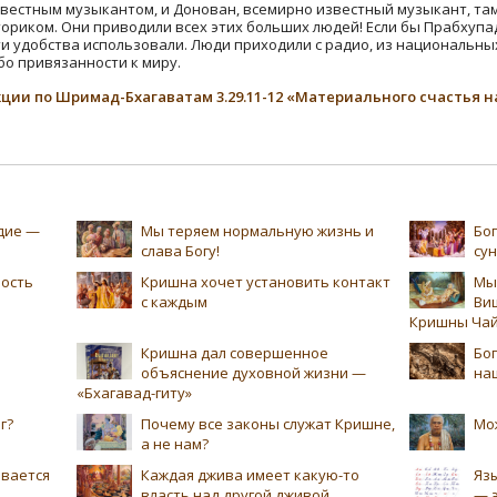
вестным музыкантом, и Донован, всемирно известный музыкант, там
ориком. Они приводили всех этих больших людей! Если бы Прабхупад
ти удобства использовали. Люди приходили с радио, из национальны
бо привязанности к миру.
ции по Шримад-Бхагаватам 3.29.11-12 «Материального счастья н
едие —
Мы теряем нормальную жизнь и
Бог
слава Богу!
су
ность
Кришна хочет установить контакт
Мы
с каждым
Ви
Кришны Чай
Кришна дал совершенное
Бог
объяснение духовной жизни —
на
«Бхагавад-гиту»
г?
Почему все законы служат Кришне,
Мо
а не нам?
ивается
Каждая джива имеет какую-то
Язы
власть над другой дживой
— 