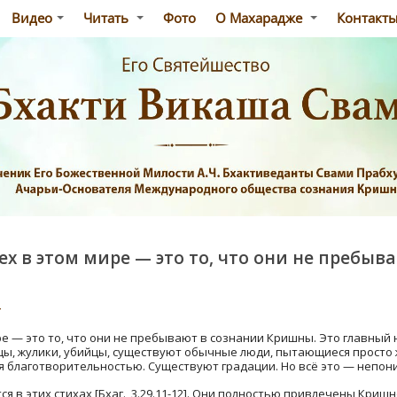
Видео
Читать
Фото
О Махарадже
Контакт
х в этом мире — это то, что они не пребыв
т
е — это то, что они не пребывают в сознании Кришны. Это главный 
цы, жулики, убийцы, существуют обычные люди, пытающиеся просто 
 благотворительностью. Существуют градации. Но всё это — непон
 в этих стихах [Бхаг., 3.29.11-12]. Они полностью привлечены Криш