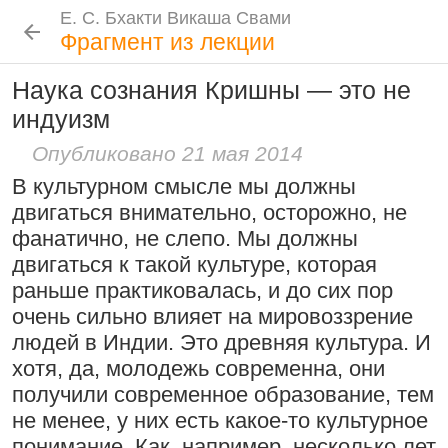
Е. С. Бхакти Викаша Свами
Е. С. Бхакти Викаша Свами
Е. С. Бхакти Викаша Свами
Е. С. Бхакти Викаша Свами
Шрила Прабхупада
Лекции
Цитаты Шрилы Прабхупады
Фотоальбом
Фрагмент из лекции
Биография
|
Книги
|
Цитаты
|
Лекции и беседы
|
Подношения
Наука сознания Кришны — это не
Проповеднические принципы, данные
Новые
История
Популярные
индуизм
Бхакти Викаша Свами
Шри Чайтаньей Махапрабху
Рука в мешочке с чётками более
Биография
|
Книги
|
График
|
Лекции
|
6 августа 2026
Опубликовано 21 мая 2014
важна, чем шнур на плече
Скачать все лекции
|
В культурном смысле мы должны
Подношения учеников
15:53
|
16 ноября 2008
|
двигаться внимательно, осторожно, не
Намаккал, Тамил Наду,
Инициация
фанатично, не слепо. Мы должны
Индия
двигаться к такой культуре, которая
Общие стандарты
|
Следовать по стопам ачарьев
раньше практиковалась, и до сих пор
Требования Махараджа
очень сильно влияет на мировоззрение
4 августа 2026
Резкие слова для Нараяны
Видеоканалы
людей в Индии. Это древняя культура. И
46:40
|
1 октября 2008
|
Шраванам-киртанам в Васильево 2026
YouTube
|
ВК Видео
|
Дзен
|
RuTube
хотя, да, молодежь современна, они
Токио, Япония
получили современное образование, тем
Ссылки
не менее, у них есть какое-то культурное
Контакты
понимание. Как, например, несколько лет