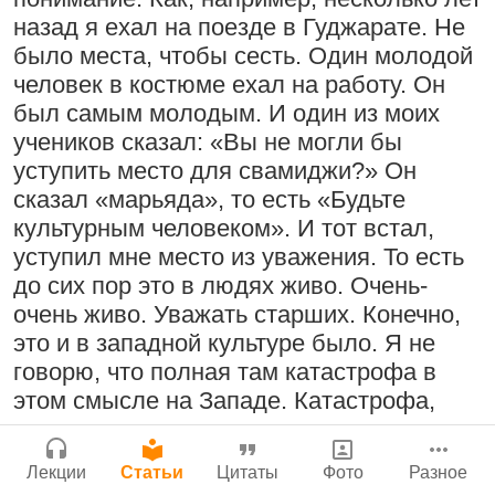
Молитвы Санатаны Госвами к Господу
Бог, наука и атеизм, часть 2: Хвала
назад я ехал на поезде в Гуджарате. Не
Чайтанье
Сайт
слушателям!
было места, чтобы сесть. Один молодой
Войти
|
Регистрация
29 июля 2026
|
История версий
|
9:25
|
17 июля 2024
|
человек в костюме ехал на работу. Он
Инструкция
Атланта, Джорджия, США
был самым молодым. И один из моих
учеников сказал: «Вы не могли бы
уступить место для свамиджи?» Он
сказал «марьяда», то есть «Будьте
Поклоняться Бхактивиноду Тхакуру,
Нектар имени Кришны
культурным человеком». И тот встал,
исполняя его бхаджаны
24 июля 2026
уступил мне место из уважения. То есть
1:14:02
|
12 сентября
до сих пор это в людях живо. Очень-
2008
|
Бойсе, Айдахо, США
очень живо. Уважать старших. Конечно,
Джанмаштами в Тбилиси 2025
это и в западной культуре было. Я не
говорю, что полная там катастрофа в
Подрыватели доверия к себе
этом смысле на Западе. Катастрофа,
Радхарани — глава департамента
но…
22 июля 2026
служений
1:05:35
|
7 сентября 2008
|
Лекции
Статьи
Цитаты
Фото
Разное
Я говорю, что западная культура
Орегон, США