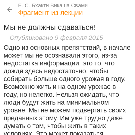
Е. С. Бхакти Викаша Свами
Е. С. Бхакти Викаша Свами
Е. С. Бхакти Викаша Свами
Е. С. Бхакти Викаша Свами
Шрила Прабхупада
Лекции
Цитаты Шрилы Прабхупады
Фотоальбом
Фрагмент из лекции
Биография
|
Книги
|
Цитаты
|
Лекции и беседы
|
Подношения
Мы не должны сдаваться!
Сознание Кришны среди яванов и
Новые
История
Популярные
Бхакти Викаша Свами
млеччх
Опубликовано 9 февраля 2015
Рука в мешочке с чётками более
Биография
|
Книги
|
График
|
Лекции
|
9 августа 2026
Одно из основных препятствий, в начале
важна, чем шнур на плече
Скачать все лекции
|
может мы не осознавали этого, из-за
Подношения учеников
15:53
|
16 ноября 2008
|
Проповеднические принципы, данные
недостатка информации, это то, что
Намаккал, Тамил Наду,
Шри Чайтаньей Махапрабху
дождя здесь недостаточно, чтобы
Инициация
Индия
собирать больше одного урожая в году.
6 августа 2026
Общие стандарты
|
Возможно жить и на одном урожае в
Требования Махараджа
году, но нелегко. Нельзя ожидать, что
Резкие слова для Нараяны
Видеоканалы
люди будут жить на минимальном
46:40
|
1 октября 2008
|
Шраванам-киртанам в Васильево 2026
YouTube
|
ВК Видео
|
Дзен
|
RuTube
уровне. Мы не можем подвергать своих
Токио, Япония
преданных этому. Им уже трудно даже
Следовать по стопам ачарьев
Ссылки
думать о том, чтобы жить в таких
4 августа 2026
Контакты
условиях.
Это может показаться