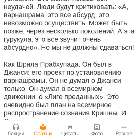
Бог, наука и атеизм, часть 2: Хвала
неудачей. Люди будут критиковать: «А,
Сайт
слушателям!
варнашрама, это все абсурд, это
Войти
|
Регистрация
|
История версий
|
невозможно осуществить. Может быть
9:25
|
17 июля 2024
|
Инструкция
Атланта, Джорджия, США
позже, через несколько поколений. А эта
Молитвы Санатаны Госвами к Господу
гурукула, это все звучит очень
Чайтанье
абсурдно». Но мы не должны сдаваться!
29 июля 2026
Поклоняться Бхактивиноду Тхакуру,
Как Шрила Прабхупада. Он был в
исполняя его бхаджаны
Джанси: его проект по установлению
1:14:02
|
12 сентября
варнашрамы. Он не думал о Джанси
2008
|
Бойсе, Айдахо, США
только. Он думал о всемирном
Нектар имени Кришны
Джанмаштами в Тбилиси 2025
движении, о «Лиге преданных». Это
24 июля 2026
очевидно был план на всемирное
распространение сознания Кришны. И
Радхарани — глава департамента
Джанси может показаться не самым
служений
лучшим местом, чтобы начинать
1:05:35
|
7 сентября 2008
|
Лекции
Статьи
Цитаты
Фото
Разное
всемирное движение, и даже движение
Орегон, США