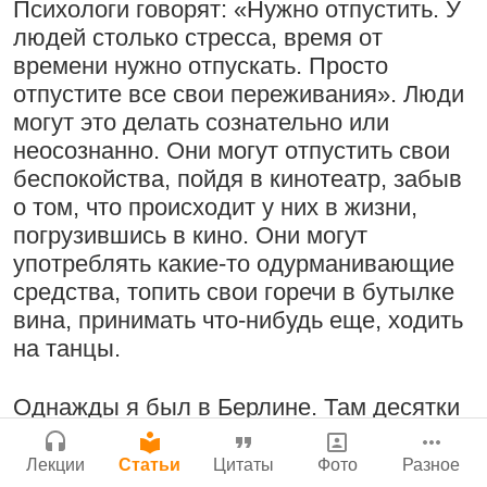
Молитвы Санатаны Госвами к Господу
Психологи говорят: «Нужно отпустить. У
Бог, наука и атеизм, часть 2: Хвала
Чайтанье
Сайт
людей столько стресса, время от
слушателям!
Войти
|
Регистрация
29 июля 2026
|
История версий
|
времени нужно отпускать. Просто
9:25
|
17 июля 2024
|
Инструкция
отпустите все свои переживания». Люди
Атланта, Джорджия, США
могут это делать сознательно или
неосознанно. Они могут отпустить свои
беспокойства, пойдя в кинотеатр, забыв
о том, что происходит у них в жизни,
Поклоняться Бхактивиноду Тхакуру,
Нектар имени Кришны
погрузившись в кино. Они могут
исполняя его бхаджаны
24 июля 2026
употреблять какие-то одурманивающие
1:14:02
|
12 сентября
средства, топить свои горечи в бутылке
2008
|
Бойсе, Айдахо, США
вина, принимать что-нибудь еще, ходить
Джанмаштами в Тбилиси 2025
на танцы.
Подрыватели доверия к себе
Радхарани — глава департамента
Однажды я был в Берлине. Там десятки
22 июля 2026
служений
тысяч людей принимали какие-то
1:05:35
|
7 сентября 2008
|
наркотики и танцевали три дня без
Лекции
Статьи
Цитаты
Фото
Разное
Орегон, США