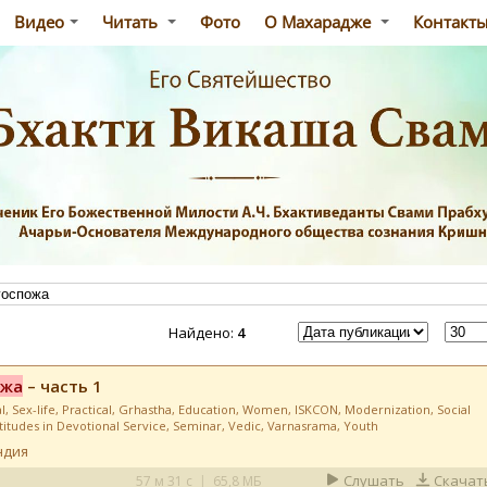
Видео
Читать
Фото
О Махарадже
Контакт
Найдено:
4
ожа
– часть 1
l
,
Sex-life
,
Practical
,
Grhastha
,
Education
,
Women
,
ISKCON
,
Modernization
,
Social
titudes in Devotional Service
,
Seminar
,
Vedic
,
Varnasrama
,
Youth
ндия
Слушать
Скачат
57 м 31 с
|
65,8 МБ