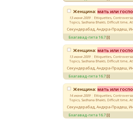
Женщина:
мать или госп
13 июня 2009
|
Ettiquettes
,
Controversia
Topics
,
Sadhana Bhakti
,
Difficult time
,
At
Секундерабад, Андхра-Прадеш
,
И
Бхагавад-гита
16.7
[i]
Женщина:
мать или госп
13 июня 2009
|
Ettiquettes
,
Controversia
Topics
,
Sadhana Bhakti
,
Difficult time
,
At
Секундерабад, Андхра-Прадеш
,
И
Бхагавад-гита
16.7
[i]
Женщина:
мать или госп
14 июня 2009
|
Ettiquettes
,
Controversia
Topics
,
Sadhana Bhakti
,
Difficult time
,
At
Секундерабад, Андхра-Прадеш
,
И
Бхагавад-гита
16.7
[i]