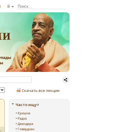
ы
☰
Скачать все лекции
Часто ищут
•
Кришна
•
Радха
•
Дамодара
•
Говардхан
ь