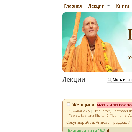
Главная
Лекции
Книги
Лекции
Женщина:
мать или госп
13 июня 2009
|
Ettiquettes
,
Controversia
Topics
,
Sadhana Bhakti
,
Difficult time
,
At
Секундерабад, Андхра-Прадеш
,
И
Бхагавад-гита
16.7
[i]