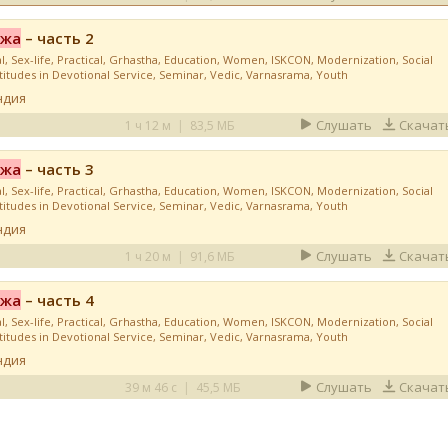
ожа
– часть 2
l
,
Sex-life
,
Practical
,
Grhastha
,
Education
,
Women
,
ISKCON
,
Modernization
,
Social
titudes in Devotional Service
,
Seminar
,
Vedic
,
Varnasrama
,
Youth
ндия
Слушать
Скачат
1 ч 12 м
|
83,5 МБ
ожа
– часть 3
l
,
Sex-life
,
Practical
,
Grhastha
,
Education
,
Women
,
ISKCON
,
Modernization
,
Social
titudes in Devotional Service
,
Seminar
,
Vedic
,
Varnasrama
,
Youth
ндия
Слушать
Скачат
1 ч 20 м
|
91,6 МБ
ожа
– часть 4
l
,
Sex-life
,
Practical
,
Grhastha
,
Education
,
Women
,
ISKCON
,
Modernization
,
Social
titudes in Devotional Service
,
Seminar
,
Vedic
,
Varnasrama
,
Youth
ндия
Слушать
Скачат
39 м 46 с
|
45,5 МБ