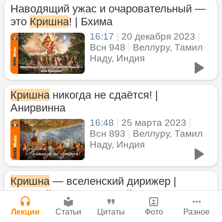
Молитвы Санатаны Госвами к Господу
Наводящий ужас и очаровательный —
Мы теряем нормальную жизнь и слава
Чайтанье
Сайт
это
Кришна
! | Бхима
Богу!
Войти
|
Регистрация
29 июля 2026
|
История версий
|
16:17
|
20 декабря 2023
|
Инструкция
29 июля 2026
|
Васух
|
Всн 948
|
Веллуру, Тамил
Вишну-сахасра-нама
Наду, Индия
Кришна
никогда не сдаётся! |
Нектар имени Кришны
Анирвинна
Богатство, которое не спрятать в
24 июля 2026
сундук
16:48
|
25 марта 2023
|
Всн 893
|
Веллуру, Тамил
28 июля 2026
|
Васух
|
Наду, Индия
Вишну-сахасра-нама
Джанмаштами в Тбилиси 2025
Подрыватели доверия к себе
Кришна
— вселенский дирижер |
22 июля 2026
Локадхйакшах, Сурадхйакшах,
Где живет Верховная Личность Бога?
Дхармадхйакшах
Лекции
Статьи
Цитаты
Фото
Разное
Каков адрес Вишну?
1:03:15
|
3 сентября 2012
|