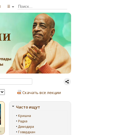
ы
☰
Скачать все лекции
Часто ищут
•
Кришна
•
Радха
•
Дамодара
ь
•
Говардхан