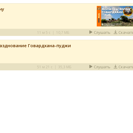
ну
Слушать
Скачат
11 м 5 с
|
10,7 МБ
разднование Говардхана-пуджи
Слушать
Скачат
51 м 21 с
|
35,3 МБ