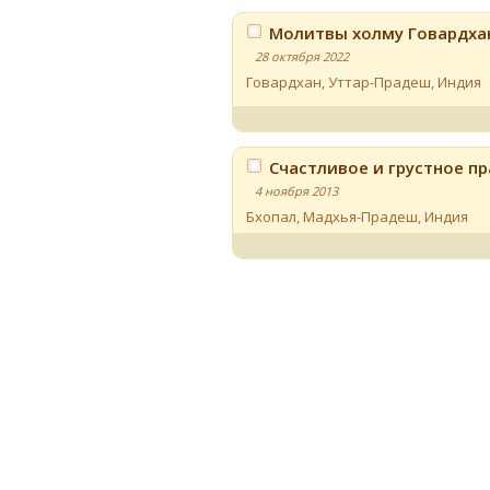
Молитвы холму Говардха
28 октября 2022
Говардхан, Уттар-Прадеш
,
Индия
Счастливое и грустное п
4 ноября 2013
Бхопал, Мадхья-Прадеш
,
Индия