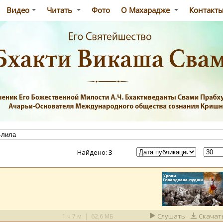
Видео
Читать
Фото
О Махарадже
Контакт
Найдено:
3
Слушать
Скачат
1 ч 7 м
|
62,6 МБ